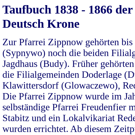
Taufbuch 1838 - 1866 der
Deutsch Krone
Zur Pfarrei Zippnow gehörten bi
(Sypnywo) noch die beiden Filial
Jagdhaus (Budy). Früher gehörten 
die Filialgemeinden Doderlage (D
Klawittersdorf (Glowaczewo), Red
Die Pfarrei Zippnow wurde im Jah
selbständige Pfarrei Freudenfier m
Stabitz und ein Lokalvikariat Red
wurden errichtet. Ab diesem Zeitp