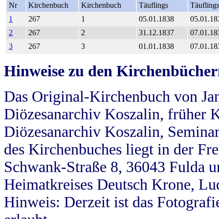
Nr
Kirchenbuch
Kirchenbuch
Täuflings
Täufling
1
267
1
05.01.1838
05.01.18
2
267
2
31.12.1837
07.01.18
3
267
3
01.01.1838
07.01.18
Hinweise zu den Kirchenbücher
Das Original-Kirchenbuch von Jan
Diözesanarchiv Koszalin, früher Kö
Diözesanarchiv Koszalin, Seminar
des Kirchenbuches liegt in der Fr
Schwank-Straße 8, 36043 Fulda u
Heimatkreises Deutsch Krone, Lu
Hinweis: Derzeit ist das Fotograf