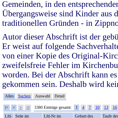
Gemeinden, in den entsprechende
Übergangsweise sind Kinder aus 
traditionellen Gründen - in Zippn
Autor dieser Abschrift ist der geb
Er weist auf folgende Sachverhalte
von einer Kopie des Original-Kirc
zweifelsfreie Fehler im Kirchenbuc
worden. Bei der Abschrift kann e
gekommen sein. Deshalb wird kein
Alles
Suchen
Auswahl
Detail
|<
<
>
>|
3380 Einträge gesamt:
1
4
7
10
13
16
Lfd-
Seite im
Lfd-Nr im
Geburt des
Taufe de