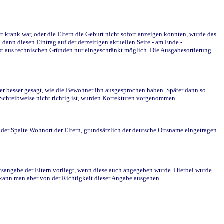
krank war, oder die Eltern die Geburt nicht sofort anzeigen konnten, wurde das
ann diesen Eintrag auf der derzeitigen aktuellen Seite - am Ende -
st aus technischen Gründen nur eingeschränkt möglich. Die Ausgabesortierung
r besser gesagt, wie die Bewohner ihn ausgesprochen haben. Später dann so
e Schreibweise nicht richtig ist, wurden Korrekturen vorgenommen.
r Spalte Wohnort der Eltern, grundsätzlich der deutsche Ortsname eingetragen.
rtsangabe der Eltern vorliegt, wenn diese auch angegeben wurde. Hierbei wurde
d kann man aber von der Richtigkeit dieser Angabe ausgehen.