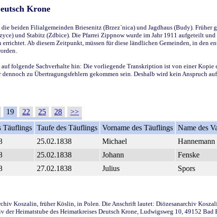
Deutsch Krone
ie beiden Filialgemeinden Briesenitz (Brzez`nica) und Jagdhaus (Budy). Früher g
yce) und Stabitz (Zdbice). Die Pfarrei Zippnow wurde im Jahr 1911 aufgeteilt und e
en errichtet. Ab diesem Zeitpunkt, müssen für diese ländlichen Gemeinden, in den
worden.
 auf folgende Sachverhalte hin: Die vorliegende Transkription ist von einer Kopie 
aber dennoch zu Übertragungsfehlern gekommen sein. Deshalb wird kein Anspruch auf 
19
22
25
28
>>
 Täuflings
Taufe des Täuflings
Vorname des Täuflings
Name des Va
8
25.02.1838
Michael
Hannemann
8
25.02.1838
Johann
Fenske
8
27.02.1838
Julius
Spors
iv Koszalin, früher Köslin, in Polen. Die Anschrift lautet: Diözesanarchiv Koszal
v der Heimatstube des Heimatkreises Deutsch Krone, Ludwigsweg 10, 49152 Bad Ess