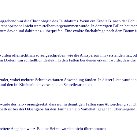
ggebend war die Chronologie des Taufdatums. Wenn ein Kind z.B. nach der Geburt 
rchenpersonal nicht unmittelbar vorgenommen wurde. In derartigen Fällen hat man d
raum davor und dahinter zu überprüfen. Eine exakte Suchabfrage nach dem Datum i
den offensichtlich so aufgeschrieben, wie die Amtsperson ihn verstanden hat, ode
n Dörfern war schließlich Dialekt. In den Fällen bei denen erkannt wurde, dass di
t, wobei mehrere Schreibvarianten Anwendung fanden. In dieser Liste wurde in de
n und den im Kirchenbuch verwendeten Schreibvarianten.
wurde deshalb vorausgesetzt, dass nur in derartigen Fällen eine Abweichung zur O
eshalb ist bei der Ortsangabe für den Taufpaten ein Vorbehalt gegeben. Überwiegen
weitere Angaben wie z. B. eine Heirat, wurden nicht übernommen.