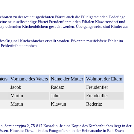
ehörten zu der weit ausgedehnten Pfarrei auch die Filialgemeinden Doderlage
ine neue selbständige Pfarrei Freudenfier mit den Filialen Klawittersdorf und
 entsprechenden Kirchenbüchern gesucht werden. Übergangsweise sind Kinder aus
des Original-Kirchenbuches erstellt worden. Erkannte zweifelsfreie Fehler im
Fehlerfreiheit erhoben.
ters
Vorname des Vaters
Name der Mutter
Wohnort der Eltern
Jacob
Radatz
Freudenfier
Martin
Jahn
Freudenfier
Martin
Klawun
Rederitz
in, Seminarryjna 2, 75-817 Koszalin. Je eine Kopie des Kirchenbuches liegt in der
en. Hinweis: Derzeit ist das Fotografieren in der Heimatstube in Bad Essen