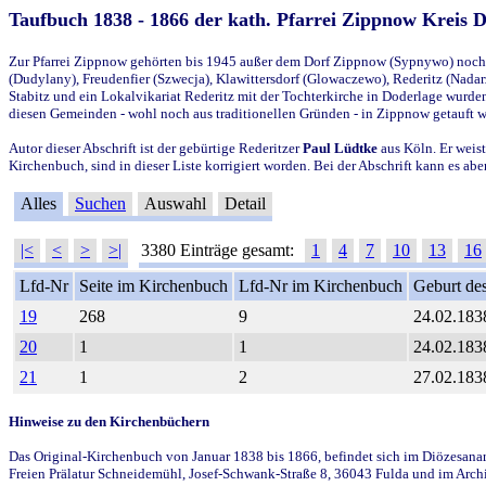
Taufbuch 1838 - 1866 der kath. Pfarrei Zippnow Kreis 
Zur Pfarrei Zippnow gehörten bis 1945 außer dem Dorf Zippnow (Sypnywo) noch d
(Dudylany), Freudenfier (Szwecja), Klawittersdorf (Glowaczewo), Rederitz (Nadarz
Stabitz und ein Lokalvikariat Rederitz mit der Tochterkirche in Doderlage wurd
diesen Gemeinden - wohl noch aus traditionellen Gründen - in Zippnow getauft 
Autor dieser Abschrift ist der gebürtige Rederitzer
Paul Lüdtke
aus Köln. Er weist
Kirchenbuch, sind in dieser Liste korrigiert worden. Bei der Abschrift kann es 
Alles
Suchen
Auswahl
Detail
|<
<
>
>|
3380 Einträge gesamt:
1
4
7
10
13
16
Lfd-Nr
Seite im Kirchenbuch
Lfd-Nr im Kirchenbuch
Geburt des
19
268
9
24.02.183
20
1
1
24.02.183
21
1
2
27.02.183
Hinweise zu den Kirchenbüchern
Das Original-Kirchenbuch von Januar 1838 bis 1866, befindet sich im Diözesanarch
Freien Prälatur Schneidemühl, Josef-Schwank-Straße 8, 36043 Fulda und im Archi