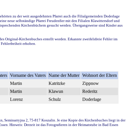
ehörten zu der weit ausgedehnten Pfarrei auch die Filialgemeinden Doderlage
ine neue selbständige Pfarrei Freudenfier mit den Filialen Klawittersdorf und
 entsprechenden Kirchenbüchern gesucht werden. Übergangsweise sind Kinder aus
des Original-Kirchenbuches erstellt worden. Erkannte zweifelsfreie Fehler im
Fehlerfreiheit erhoben.
ters
Vorname des Vaters
Name der Mutter
Wohnort der Eltern
Martin
Katritzke
Zippnow
Martin
Klawun
Rederitz
Lorenz
Schulz
Doderlage
in, Seminarryjna 2, 75-817 Koszalin. Je eine Kopie des Kirchenbuches liegt in der
en. Hinweis: Derzeit ist das Fotografieren in der Heimatstube in Bad Essen