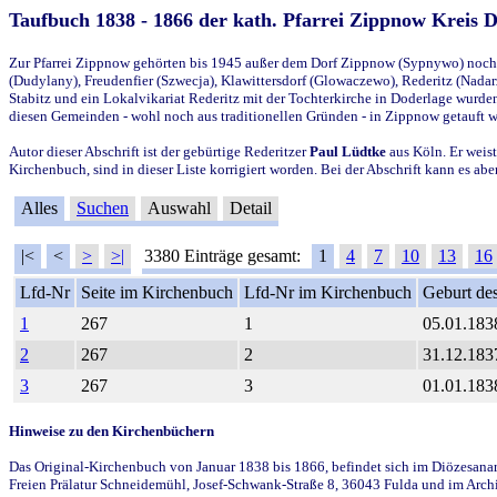
Taufbuch 1838 - 1866 der kath. Pfarrei Zippnow Kreis 
Zur Pfarrei Zippnow gehörten bis 1945 außer dem Dorf Zippnow (Sypnywo) noch d
(Dudylany), Freudenfier (Szwecja), Klawittersdorf (Glowaczewo), Rederitz (Nadarz
Stabitz und ein Lokalvikariat Rederitz mit der Tochterkirche in Doderlage wurd
diesen Gemeinden - wohl noch aus traditionellen Gründen - in Zippnow getauft 
Autor dieser Abschrift ist der gebürtige Rederitzer
Paul Lüdtke
aus Köln. Er weist
Kirchenbuch, sind in dieser Liste korrigiert worden. Bei der Abschrift kann es 
Alles
Suchen
Auswahl
Detail
|<
<
>
>|
3380 Einträge gesamt:
1
4
7
10
13
16
Lfd-Nr
Seite im Kirchenbuch
Lfd-Nr im Kirchenbuch
Geburt des
1
267
1
05.01.183
2
267
2
31.12.183
3
267
3
01.01.183
Hinweise zu den Kirchenbüchern
Das Original-Kirchenbuch von Januar 1838 bis 1866, befindet sich im Diözesanarch
Freien Prälatur Schneidemühl, Josef-Schwank-Straße 8, 36043 Fulda und im Archi