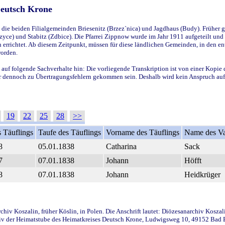
Deutsch Krone
ie beiden Filialgemeinden Briesenitz (Brzez`nica) und Jagdhaus (Budy). Früher g
yce) und Stabitz (Zdbice). Die Pfarrei Zippnow wurde im Jahr 1911 aufgeteilt und e
en errichtet. Ab diesem Zeitpunkt, müssen für diese ländlichen Gemeinden, in den
worden.
 auf folgende Sachverhalte hin: Die vorliegende Transkription ist von einer Kopie 
aber dennoch zu Übertragungsfehlern gekommen sein. Deshalb wird kein Anspruch auf 
19
22
25
28
>>
 Täuflings
Taufe des Täuflings
Vorname des Täuflings
Name des Va
8
05.01.1838
Catharina
Sack
7
07.01.1838
Johann
Höfft
8
07.01.1838
Johann
Heidkrüger
iv Koszalin, früher Köslin, in Polen. Die Anschrift lautet: Diözesanarchiv Koszal
v der Heimatstube des Heimatkreises Deutsch Krone, Ludwigsweg 10, 49152 Bad Ess