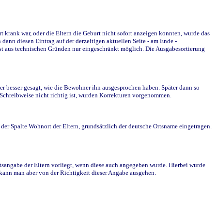
krank war, oder die Eltern die Geburt nicht sofort anzeigen konnten, wurde das
ann diesen Eintrag auf der derzeitigen aktuellen Seite - am Ende -
st aus technischen Gründen nur eingeschränkt möglich. Die Ausgabesortierung
r besser gesagt, wie die Bewohner ihn ausgesprochen haben. Später dann so
e Schreibweise nicht richtig ist, wurden Korrekturen vorgenommen.
r Spalte Wohnort der Eltern, grundsätzlich der deutsche Ortsname eingetragen.
rtsangabe der Eltern vorliegt, wenn diese auch angegeben wurde. Hierbei wurde
d kann man aber von der Richtigkeit dieser Angabe ausgehen.