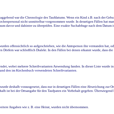
ggebend war die Chronologie des Taufdatums. Wenn ein Kind z.B. nach der Geburt 
rchenpersonal nicht unmittelbar vorgenommen wurde. In derartigen Fällen hat man d
raum davor und dahinter zu überprüfen. Eine exakte Suchabfrage nach dem Datum i
den offensichtlich so aufgeschrieben, wie die Amtsperson ihn verstanden hat, ode
n Dörfern war schließlich Dialekt. In den Fällen bei denen erkannt wurde, dass di
t, wobei mehrere Schreibvarianten Anwendung fanden. In dieser Liste wurde in de
n und den im Kirchenbuch verwendeten Schreibvarianten.
wurde deshalb vorausgesetzt, dass nur in derartigen Fällen eine Abweichung zur O
eshalb ist bei der Ortsangabe für den Taufpaten ein Vorbehalt gegeben. Überwiegen
weitere Angaben wie z. B. eine Heirat, wurden nicht übernommen.