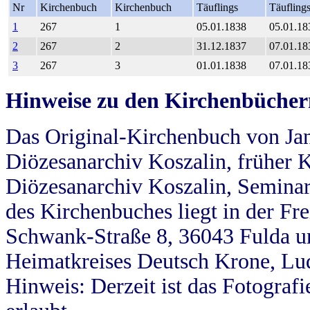
Nr
Kirchenbuch
Kirchenbuch
Täuflings
Täufling
1
267
1
05.01.1838
05.01.18
2
267
2
31.12.1837
07.01.18
3
267
3
01.01.1838
07.01.18
Hinweise zu den Kirchenbücher
Das Original-Kirchenbuch von Jan
Diözesanarchiv Koszalin, früher Kö
Diözesanarchiv Koszalin, Seminar
des Kirchenbuches liegt in der Fr
Schwank-Straße 8, 36043 Fulda u
Heimatkreises Deutsch Krone, Lu
Hinweis: Derzeit ist das Fotograf