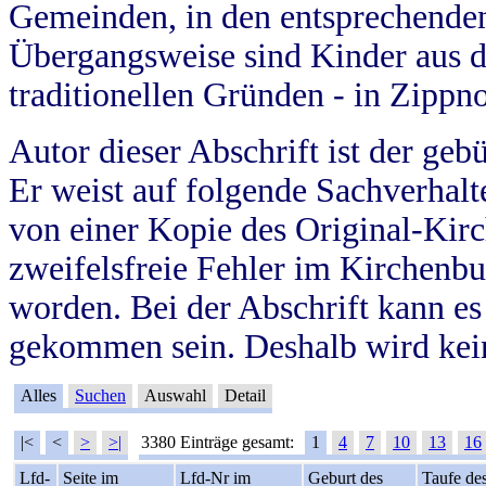
Gemeinden, in den entsprechende
Übergangsweise sind Kinder aus 
traditionellen Gründen - in Zippn
Autor dieser Abschrift ist der geb
Er weist auf folgende Sachverhalte
von einer Kopie des Original-Kirc
zweifelsfreie Fehler im Kirchenbuc
worden. Bei der Abschrift kann e
gekommen sein. Deshalb wird kein
Alles
Suchen
Auswahl
Detail
|<
<
>
>|
3380 Einträge gesamt:
1
4
7
10
13
16
Lfd-
Seite im
Lfd-Nr im
Geburt des
Taufe de