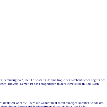
in, Seminarryjna 2, 75-817 Koszalin. Je eine Kopie des Kirchenbuches liegt in der
en. Hinweis: Derzeit ist das Fotografieren in der Heimatstube in Bad Essen
krank war, oder die Eltern die Geburt nicht sofort anzeigen konnten, wurde das
ann diesen Eintrag auf der derzeitigen aktuellen Seite - am Ende -