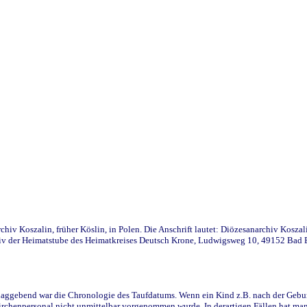
iv Koszalin, früher Köslin, in Polen. Die Anschrift lautet: Diözesanarchiv Koszal
v der Heimatstube des Heimatkreises Deutsch Krone, Ludwigsweg 10, 49152 Bad Ess
ggebend war die Chronologie des Taufdatums. Wenn ein Kind z.B. nach der Geburt 
rchenpersonal nicht unmittelbar vorgenommen wurde. In derartigen Fällen hat man d