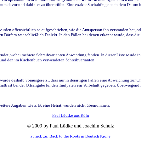
raum davor und dahinter zu überprüfen. Eine exakte Suchabfrage nach dem Datum i
den offensichtlich so aufgeschrieben, wie die Amtsperson ihn verstanden hat, ode
n Dörfern war schließlich Dialekt. In den Fällen bei denen erkannt wurde, dass di
t, wobei mehrere Schreibvarianten Anwendung fanden. In dieser Liste wurde in de
n und den im Kirchenbuch verwendeten Schreibvarianten.
wurde deshalb vorausgesetzt, dass nur in derartigen Fällen eine Abweichung zur O
eshalb ist bei der Ortsangabe für den Taufpaten ein Vorbehalt gegeben. Überwiegen
weitere Angaben wie z. B. eine Heirat, wurden nicht übernommen.
Paul Lüdtke aus Köln
© 2009 by Paul Lüdke und Joachim Schulz
zurück zu: Back to the Roots in Deutsch Krone