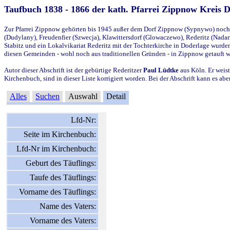
Taufbuch 1838 - 1866 der kath. Pfarrei Zippnow Kreis 
Zur Pfarrei Zippnow gehörten bis 1945 außer dem Dorf Zippnow (Sypnywo) noch d
(Dudylany), Freudenfier (Szwecja), Klawittersdorf (Glowaczewo), Rederitz (Nadarz
Stabitz und ein Lokalvikariat Rederitz mit der Tochterkirche in Doderlage wurd
diesen Gemeinden - wohl noch aus traditionellen Gründen - in Zippnow getauft 
Autor dieser Abschrift ist der gebürtige Rederitzer
Paul Lüdtke
aus Köln. Er weist
Kirchenbuch, sind in dieser Liste korrigiert worden. Bei der Abschrift kann es 
Alles
Suchen
Auswahl
Detail
Lfd-Nr:
Seite im Kirchenbuch:
Lfd-Nr im Kirchenbuch:
Geburt des Täuflings:
Taufe des Täuflings:
Vorname des Täuflings:
Name des Vaters:
Vorname des Vaters: