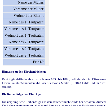
Name der Mutter:
Vorname der Mutter:
Wohnort der Eltern :
Name des 1. Taufpaten:
Vorname des 1. Taufpaten:
Wohnort des 1. Taufpaten:
Name des 2. Taufpaten:
Vorname des 2. Taufpaten:
Wohnort des 2. Taufpaten:
Feld18:
Hinweise zu den Kirchenbüchern
Das Original-Kirchenbuch von Januar 1838 bis 1866, befindet sich im Diözesanarch
Freien Prälatur Schneidemühl, Josef-Schwank-Straße 8, 36043 Fulda und im Archi
erlaubt.
Die Reihenfolge der Einträge
Die ursprüngliche Reihenfolge aus dem Kirchenbuch wurde bei behalten. Ausschla
Kind eben später getauft. Manchmal kam es auch vor, dass der Taufeintrag vom Ki