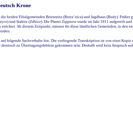
Deutsch Krone
ie beiden Filialgemeinden Briesenitz (Brzez`nica) und Jagdhaus (Budy). Früher g
yce) und Stabitz (Zdbice). Die Pfarrei Zippnow wurde im Jahr 1911 aufgeteilt und e
en errichtet. Ab diesem Zeitpunkt, müssen für diese ländlichen Gemeinden, in den
worden.
 auf folgende Sachverhalte hin: Die vorliegende Transkription ist von einer Kopie 
aber dennoch zu Übertragungsfehlern gekommen sein. Deshalb wird kein Anspruch auf 