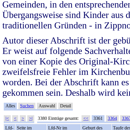
Gemeinden, in den entsprechende
Übergangsweise sind Kinder aus 
traditionellen Gründen - in Zippn
Autor dieser Abschrift ist der geb
Er weist auf folgende Sachverhalte
von einer Kopie des Original-Kirc
zweifelsfreie Fehler im Kirchenbuc
worden. Bei der Abschrift kann e
gekommen sein. Deshalb wird kein
Alles
Suchen
Auswahl
Detail
|<
<
>
>|
3380 Einträge gesamt:
<<
3361
3364
336
Lfd-
Seite im
Lfd-Nr im
Geburt des
Taufe de