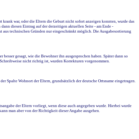
krank war, oder die Eltern die Geburt nicht sofort anzeigen konnten, wurde das
ann diesen Eintrag auf der derzeitigen aktuellen Seite - am Ende -
st aus technischen Gründen nur eingeschränkt möglich. Die Ausgabesortierung
r besser gesagt, wie die Bewohner ihn ausgesprochen haben. Später dann so
e Schreibweise nicht richtig ist, wurden Korrekturen vorgenommen.
r Spalte Wohnort der Eltern, grundsätzlich der deutsche Ortsname eingetragen.
rtsangabe der Eltern vorliegt, wenn diese auch angegeben wurde. Hierbei wurde
d kann man aber von der Richtigkeit dieser Angabe ausgehen.