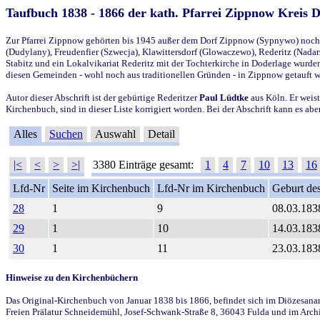
Taufbuch 1838 - 1866 der kath. Pfarrei Zippnow Kreis 
Zur Pfarrei Zippnow gehörten bis 1945 außer dem Dorf Zippnow (Sypnywo) noch d
(Dudylany), Freudenfier (Szwecja), Klawittersdorf (Glowaczewo), Rederitz (Nadarz
Stabitz und ein Lokalvikariat Rederitz mit der Tochterkirche in Doderlage wurd
diesen Gemeinden - wohl noch aus traditionellen Gründen - in Zippnow getauft 
Autor dieser Abschrift ist der gebürtige Rederitzer
Paul Lüdtke
aus Köln. Er weist
Kirchenbuch, sind in dieser Liste korrigiert worden. Bei der Abschrift kann es 
Alles
Suchen
Auswahl
Detail
|<
<
>
>|
3380 Einträge gesamt:
1
4
7
10
13
16
Lfd-Nr
Seite im Kirchenbuch
Lfd-Nr im Kirchenbuch
Geburt des
28
1
9
08.03.183
29
1
10
14.03.183
30
1
11
23.03.183
Hinweise zu den Kirchenbüchern
Das Original-Kirchenbuch von Januar 1838 bis 1866, befindet sich im Diözesanarch
Freien Prälatur Schneidemühl, Josef-Schwank-Straße 8, 36043 Fulda und im Archi