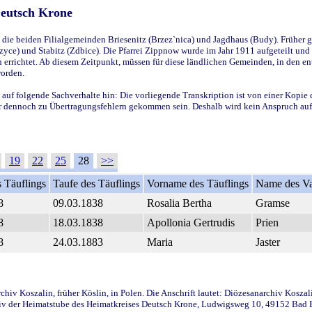
Deutsch Krone
ie beiden Filialgemeinden Briesenitz (Brzez`nica) und Jagdhaus (Budy). Früher g
yce) und Stabitz (Zdbice). Die Pfarrei Zippnow wurde im Jahr 1911 aufgeteilt und e
en errichtet. Ab diesem Zeitpunkt, müssen für diese ländlichen Gemeinden, in den
worden.
 auf folgende Sachverhalte hin: Die vorliegende Transkription ist von einer Kopie 
aber dennoch zu Übertragungsfehlern gekommen sein. Deshalb wird kein Anspruch auf 
19
22
25
28
>>
 Täuflings
Taufe des Täuflings
Vorname des Täuflings
Name des Va
8
09.03.1838
Rosalia Bertha
Gramse
8
18.03.1838
Apollonia Gertrudis
Prien
8
24.03.1883
Maria
Jaster
iv Koszalin, früher Köslin, in Polen. Die Anschrift lautet: Diözesanarchiv Koszal
v der Heimatstube des Heimatkreises Deutsch Krone, Ludwigsweg 10, 49152 Bad Ess