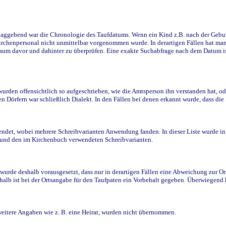
ggebend war die Chronologie des Taufdatums. Wenn ein Kind z.B. nach der Geburt 
rchenpersonal nicht unmittelbar vorgenommen wurde. In derartigen Fällen hat man d
raum davor und dahinter zu überprüfen. Eine exakte Suchabfrage nach dem Datum i
den offensichtlich so aufgeschrieben, wie die Amtsperson ihn verstanden hat, ode
n Dörfern war schließlich Dialekt. In den Fällen bei denen erkannt wurde, dass di
t, wobei mehrere Schreibvarianten Anwendung fanden. In dieser Liste wurde in de
n und den im Kirchenbuch verwendeten Schreibvarianten.
wurde deshalb vorausgesetzt, dass nur in derartigen Fällen eine Abweichung zur O
eshalb ist bei der Ortsangabe für den Taufpaten ein Vorbehalt gegeben. Überwiegen
weitere Angaben wie z. B. eine Heirat, wurden nicht übernommen.