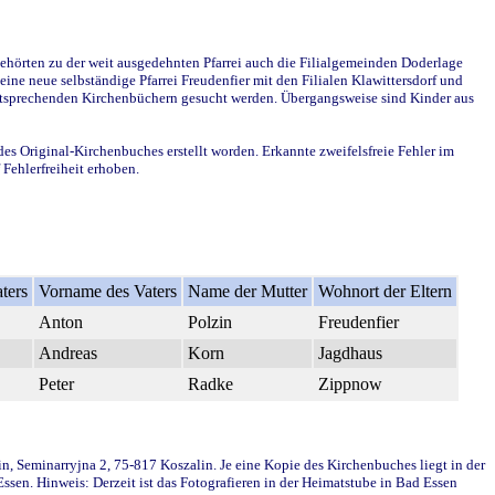
ehörten zu der weit ausgedehnten Pfarrei auch die Filialgemeinden Doderlage
ine neue selbständige Pfarrei Freudenfier mit den Filialen Klawittersdorf und
 entsprechenden Kirchenbüchern gesucht werden. Übergangsweise sind Kinder aus
des Original-Kirchenbuches erstellt worden. Erkannte zweifelsfreie Fehler im
Fehlerfreiheit erhoben.
ters
Vorname des Vaters
Name der Mutter
Wohnort der Eltern
Anton
Polzin
Freudenfier
Andreas
Korn
Jagdhaus
Peter
Radke
Zippnow
in, Seminarryjna 2, 75-817 Koszalin. Je eine Kopie des Kirchenbuches liegt in der
en. Hinweis: Derzeit ist das Fotografieren in der Heimatstube in Bad Essen