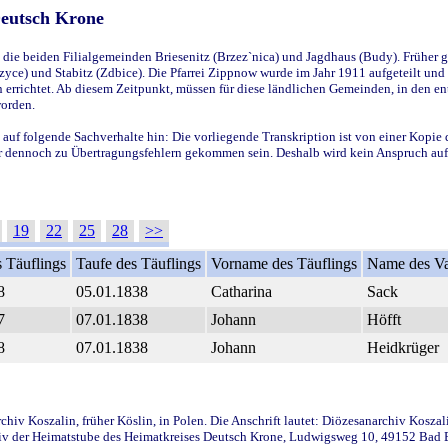
Deutsch Krone
ie beiden Filialgemeinden Briesenitz (Brzez`nica) und Jagdhaus (Budy). Früher g
yce) und Stabitz (Zdbice). Die Pfarrei Zippnow wurde im Jahr 1911 aufgeteilt und e
en errichtet. Ab diesem Zeitpunkt, müssen für diese ländlichen Gemeinden, in den
worden.
 auf folgende Sachverhalte hin: Die vorliegende Transkription ist von einer Kopie 
aber dennoch zu Übertragungsfehlern gekommen sein. Deshalb wird kein Anspruch auf 
19
22
25
28
>>
 Täuflings
Taufe des Täuflings
Vorname des Täuflings
Name des Va
8
05.01.1838
Catharina
Sack
7
07.01.1838
Johann
Höfft
8
07.01.1838
Johann
Heidkrüger
iv Koszalin, früher Köslin, in Polen. Die Anschrift lautet: Diözesanarchiv Koszal
v der Heimatstube des Heimatkreises Deutsch Krone, Ludwigsweg 10, 49152 Bad Ess