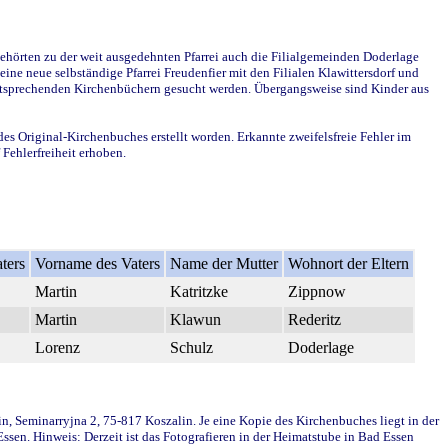
ehörten zu der weit ausgedehnten Pfarrei auch die Filialgemeinden Doderlage
ine neue selbständige Pfarrei Freudenfier mit den Filialen Klawittersdorf und
 entsprechenden Kirchenbüchern gesucht werden. Übergangsweise sind Kinder aus
des Original-Kirchenbuches erstellt worden. Erkannte zweifelsfreie Fehler im
Fehlerfreiheit erhoben.
ters
Vorname des Vaters
Name der Mutter
Wohnort der Eltern
Martin
Katritzke
Zippnow
Martin
Klawun
Rederitz
Lorenz
Schulz
Doderlage
in, Seminarryjna 2, 75-817 Koszalin. Je eine Kopie des Kirchenbuches liegt in der
en. Hinweis: Derzeit ist das Fotografieren in der Heimatstube in Bad Essen