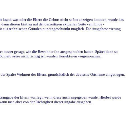
krank war, oder die Eltern die Geburt nicht sofort anzeigen konnten, wurde das
ann diesen Eintrag auf der derzeitigen aktuellen Seite - am Ende -
st aus technischen Gründen nur eingeschränkt möglich. Die Ausgabesortierung
r besser gesagt, wie die Bewohner ihn ausgesprochen haben. Später dann so
e Schreibweise nicht richtig ist, wurden Korrekturen vorgenommen.
r Spalte Wohnort der Eltern, grundsätzlich der deutsche Ortsname eingetragen.
rtsangabe der Eltern vorliegt, wenn diese auch angegeben wurde. Hierbei wurde
d kann man aber von der Richtigkeit dieser Angabe ausgehen.