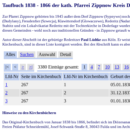
Taufbuch 1838 - 1866 der kath. Pfarrei Zippnow Kreis 
Zur Pfarrei Zippnow gehörten bis 1945 außer dem Dorf Zippnow (Sypnywo) noch d
(Dudylany), Freudenfier (Szwecja), Klawittersdorf (Glowaczewo), Rederitz (Nadarz
Stabitz und ein Lokalvikariat Rederitz mit der Tochterkirche in Doderlage wurd
diesen Gemeinden - wohl noch aus traditionellen Gründen - in Zippnow getauft 
Autor dieser Abschrift ist der gebürtige Rederitzer
Paul Lüdtke
aus Köln. Er weist
Kirchenbuch, sind in dieser Liste korrigiert worden. Bei der Abschrift kann es 
Alles
Suchen
Auswahl
Detail
|<
<
>
>|
3380 Einträge gesamt:
1
4
7
10
13
16
Lfd-Nr
Seite im Kirchenbuch
Lfd-Nr im Kirchenbuch
Geburt des
1
267
1
05.01.183
2
267
2
31.12.183
3
267
3
01.01.183
Hinweise zu den Kirchenbüchern
Das Original-Kirchenbuch von Januar 1838 bis 1866, befindet sich im Diözesanarch
Freien Prälatur Schneidemühl, Josef-Schwank-Straße 8, 36043 Fulda und im Archi