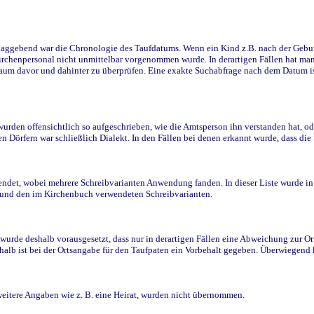
ggebend war die Chronologie des Taufdatums. Wenn ein Kind z.B. nach der Geburt 
rchenpersonal nicht unmittelbar vorgenommen wurde. In derartigen Fällen hat man d
raum davor und dahinter zu überprüfen. Eine exakte Suchabfrage nach dem Datum i
den offensichtlich so aufgeschrieben, wie die Amtsperson ihn verstanden hat, ode
n Dörfern war schließlich Dialekt. In den Fällen bei denen erkannt wurde, dass di
t, wobei mehrere Schreibvarianten Anwendung fanden. In dieser Liste wurde in de
n und den im Kirchenbuch verwendeten Schreibvarianten.
wurde deshalb vorausgesetzt, dass nur in derartigen Fällen eine Abweichung zur O
eshalb ist bei der Ortsangabe für den Taufpaten ein Vorbehalt gegeben. Überwiegen
weitere Angaben wie z. B. eine Heirat, wurden nicht übernommen.