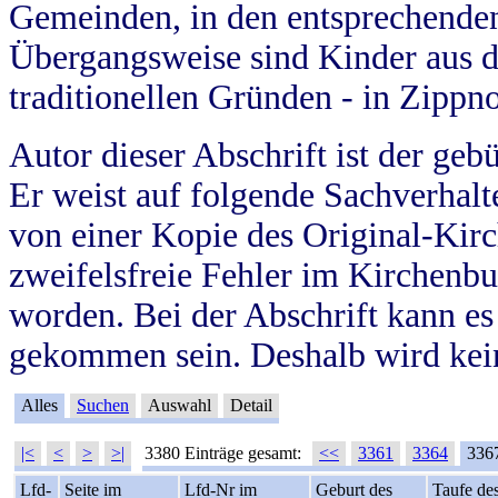
Gemeinden, in den entsprechende
Übergangsweise sind Kinder aus 
traditionellen Gründen - in Zippn
Autor dieser Abschrift ist der geb
Er weist auf folgende Sachverhalte
von einer Kopie des Original-Kirc
zweifelsfreie Fehler im Kirchenbuc
worden. Bei der Abschrift kann e
gekommen sein. Deshalb wird kein
Alles
Suchen
Auswahl
Detail
|<
<
>
>|
3380 Einträge gesamt:
<<
3361
3364
336
Lfd-
Seite im
Lfd-Nr im
Geburt des
Taufe de