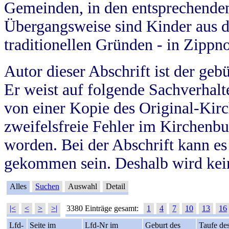
Gemeinden, in den entsprechende
Übergangsweise sind Kinder aus 
traditionellen Gründen - in Zippn
Autor dieser Abschrift ist der geb
Er weist auf folgende Sachverhalte
von einer Kopie des Original-Kirc
zweifelsfreie Fehler im Kirchenbuc
worden. Bei der Abschrift kann e
gekommen sein. Deshalb wird kein
Alles
Suchen
Auswahl
Detail
|<
<
>
>|
3380 Einträge gesamt:
1
4
7
10
13
16
Lfd-
Seite im
Lfd-Nr im
Geburt des
Taufe de