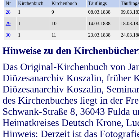
Nr
Kirchenbuch
Kirchenbuch
Täuflings
Täufling
28
1
9
08.03.1838
09.03.18
29
1
10
14.03.1838
18.03.18
30
1
11
23.03.1838
24.03.18
Hinweise zu den Kirchenbücher
Das Original-Kirchenbuch von Jan
Diözesanarchiv Koszalin, früher Kö
Diözesanarchiv Koszalin, Seminar
des Kirchenbuches liegt in der Fr
Schwank-Straße 8, 36043 Fulda u
Heimatkreises Deutsch Krone, Lu
Hinweis: Derzeit ist das Fotograf