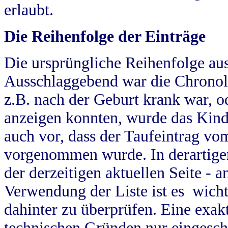
erlaubt.
Die Reihenfolge der Einträge
Die ursprüngliche Reihenfolge au
Ausschlaggebend war die Chronol
z.B. nach der Geburt krank war, od
anzeigen konnten, wurde das Kind
auch vor, dass der Taufeintrag vo
vorgenommen wurde. In derartigen
der derzeitigen aktuellen Seite -
Verwendung der Liste ist es wich
dahinter zu überprüfen. Eine exa
technischen Gründen nur eingesch