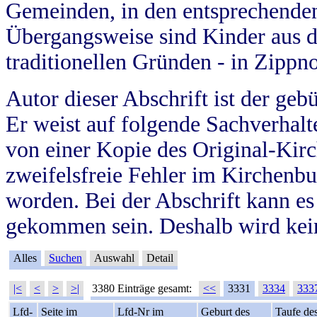
Gemeinden, in den entsprechende
Übergangsweise sind Kinder aus 
traditionellen Gründen - in Zippn
Autor dieser Abschrift ist der geb
Er weist auf folgende Sachverhalte
von einer Kopie des Original-Kirc
zweifelsfreie Fehler im Kirchenbuc
worden. Bei der Abschrift kann e
gekommen sein. Deshalb wird kein
Alles
Suchen
Auswahl
Detail
|<
<
>
>|
3380 Einträge gesamt:
<<
3331
3334
333
Lfd-
Seite im
Lfd-Nr im
Geburt des
Taufe de