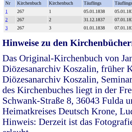
Nr
Kirchenbuch
Kirchenbuch
Täuflings
Täufling
1
267
1
05.01.1838
05.01.18
2
267
2
31.12.1837
07.01.18
3
267
3
01.01.1838
07.01.18
Hinweise zu den Kirchenbücher
Das Original-Kirchenbuch von Jan
Diözesanarchiv Koszalin, früher Kö
Diözesanarchiv Koszalin, Seminar
des Kirchenbuches liegt in der Fr
Schwank-Straße 8, 36043 Fulda u
Heimatkreises Deutsch Krone, Lu
Hinweis: Derzeit ist das Fotograf