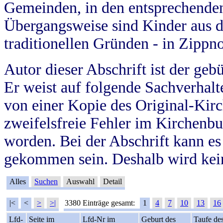
Gemeinden, in den entsprechende
Übergangsweise sind Kinder aus 
traditionellen Gründen - in Zippn
Autor dieser Abschrift ist der geb
Er weist auf folgende Sachverhalte
von einer Kopie des Original-Kirc
zweifelsfreie Fehler im Kirchenbuc
worden. Bei der Abschrift kann e
gekommen sein. Deshalb wird kein
Alles
Suchen
Auswahl
Detail
|<
<
>
>|
3380 Einträge gesamt:
1
4
7
10
13
16
Lfd-
Seite im
Lfd-Nr im
Geburt des
Taufe de