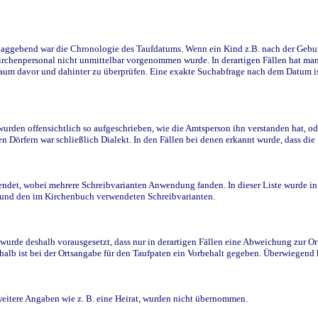
ggebend war die Chronologie des Taufdatums. Wenn ein Kind z.B. nach der Geburt 
rchenpersonal nicht unmittelbar vorgenommen wurde. In derartigen Fällen hat man d
raum davor und dahinter zu überprüfen. Eine exakte Suchabfrage nach dem Datum i
den offensichtlich so aufgeschrieben, wie die Amtsperson ihn verstanden hat, ode
n Dörfern war schließlich Dialekt. In den Fällen bei denen erkannt wurde, dass di
t, wobei mehrere Schreibvarianten Anwendung fanden. In dieser Liste wurde in de
n und den im Kirchenbuch verwendeten Schreibvarianten.
wurde deshalb vorausgesetzt, dass nur in derartigen Fällen eine Abweichung zur O
eshalb ist bei der Ortsangabe für den Taufpaten ein Vorbehalt gegeben. Überwiegen
weitere Angaben wie z. B. eine Heirat, wurden nicht übernommen.