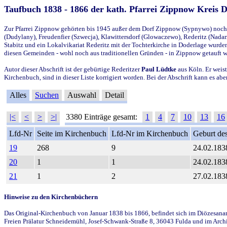
Taufbuch 1838 - 1866 der kath. Pfarrei Zippnow Kreis 
Zur Pfarrei Zippnow gehörten bis 1945 außer dem Dorf Zippnow (Sypnywo) noch d
(Dudylany), Freudenfier (Szwecja), Klawittersdorf (Glowaczewo), Rederitz (Nadarz
Stabitz und ein Lokalvikariat Rederitz mit der Tochterkirche in Doderlage wurd
diesen Gemeinden - wohl noch aus traditionellen Gründen - in Zippnow getauft 
Autor dieser Abschrift ist der gebürtige Rederitzer
Paul Lüdtke
aus Köln. Er weist
Kirchenbuch, sind in dieser Liste korrigiert worden. Bei der Abschrift kann es 
Alles
Suchen
Auswahl
Detail
|<
<
>
>|
3380 Einträge gesamt:
1
4
7
10
13
16
Lfd-Nr
Seite im Kirchenbuch
Lfd-Nr im Kirchenbuch
Geburt des
19
268
9
24.02.183
20
1
1
24.02.183
21
1
2
27.02.183
Hinweise zu den Kirchenbüchern
Das Original-Kirchenbuch von Januar 1838 bis 1866, befindet sich im Diözesanarch
Freien Prälatur Schneidemühl, Josef-Schwank-Straße 8, 36043 Fulda und im Archi