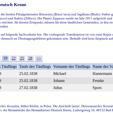
Deutsch Krone
ie beiden Filialgemeinden Briesenitz (Brzez`nica) und Jagdhaus (Budy). Früher g
yce) und Stabitz (Zdbice). Die Pfarrei Zippnow wurde im Jahr 1911 aufgeteilt und e
en errichtet. Ab diesem Zeitpunkt, müssen für diese ländlichen Gemeinden, in den
worden.
 auf folgende Sachverhalte hin: Die vorliegende Transkription ist von einer Kopie 
aber dennoch zu Übertragungsfehlern gekommen sein. Deshalb wird kein Anspruch auf 
19
22
25
28
>>
 Täuflings
Taufe des Täuflings
Vorname des Täuflings
Name des Va
8
25.02.1838
Michael
Hannemann
8
25.02.1838
Johann
Fenske
8
27.02.1838
Julius
Spors
iv Koszalin, früher Köslin, in Polen. Die Anschrift lautet: Diözesanarchiv Koszal
v der Heimatstube des Heimatkreises Deutsch Krone, Ludwigsweg 10, 49152 Bad Ess