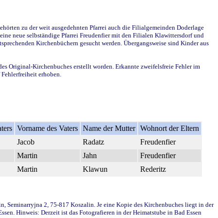
ehörten zu der weit ausgedehnten Pfarrei auch die Filialgemeinden Doderlage
ine neue selbständige Pfarrei Freudenfier mit den Filialen Klawittersdorf und
 entsprechenden Kirchenbüchern gesucht werden. Übergangsweise sind Kinder aus
des Original-Kirchenbuches erstellt worden. Erkannte zweifelsfreie Fehler im
Fehlerfreiheit erhoben.
ters
Vorname des Vaters
Name der Mutter
Wohnort der Eltern
Jacob
Radatz
Freudenfier
Martin
Jahn
Freudenfier
Martin
Klawun
Rederitz
in, Seminarryjna 2, 75-817 Koszalin. Je eine Kopie des Kirchenbuches liegt in der
en. Hinweis: Derzeit ist das Fotografieren in der Heimatstube in Bad Essen