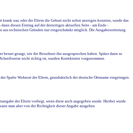
krank war, oder die Eltern die Geburt nicht sofort anzeigen konnten, wurde das
ann diesen Eintrag auf der derzeitigen aktuellen Seite - am Ende -
st aus technischen Gründen nur eingeschränkt möglich. Die Ausgabesortierung
r besser gesagt, wie die Bewohner ihn ausgesprochen haben. Später dann so
e Schreibweise nicht richtig ist, wurden Korrekturen vorgenommen.
r Spalte Wohnort der Eltern, grundsätzlich der deutsche Ortsname eingetragen.
rtsangabe der Eltern vorliegt, wenn diese auch angegeben wurde. Hierbei wurde
d kann man aber von der Richtigkeit dieser Angabe ausgehen.