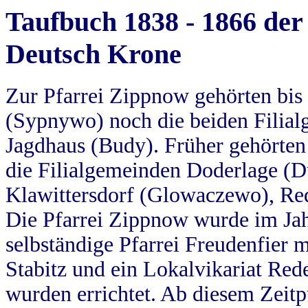
Taufbuch 1838 - 1866 der
Deutsch Krone
Zur Pfarrei Zippnow gehörten bi
(Sypnywo) noch die beiden Filial
Jagdhaus (Budy). Früher gehörten 
die Filialgemeinden Doderlage (D
Klawittersdorf (Glowaczewo), Red
Die Pfarrei Zippnow wurde im Jah
selbständige Pfarrei Freudenfier m
Stabitz und ein Lokalvikariat Red
wurden errichtet. Ab diesem Zeitp