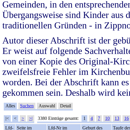
Gemeinden, in den entsprechende
Übergangsweise sind Kinder aus 
traditionellen Gründen - in Zippn
Autor dieser Abschrift ist der geb
Er weist auf folgende Sachverhalte
von einer Kopie des Original-Kirc
zweifelsfreie Fehler im Kirchenbuc
worden. Bei der Abschrift kann e
gekommen sein. Deshalb wird kein
Alles
Suchen
Auswahl
Detail
|<
<
>
>|
3380 Einträge gesamt:
1
4
7
10
13
16
Lfd-
Seite im
Lfd-Nr im
Geburt des
Taufe de