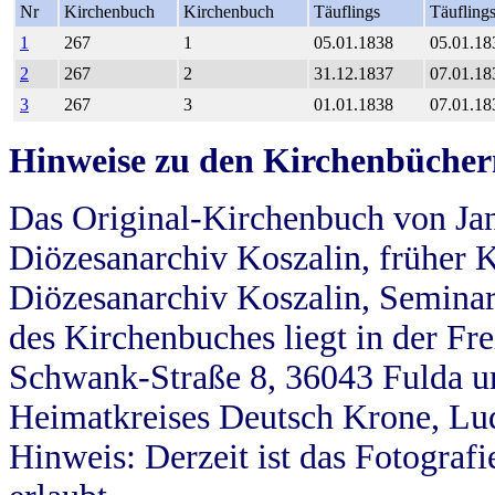
Nr
Kirchenbuch
Kirchenbuch
Täuflings
Täufling
1
267
1
05.01.1838
05.01.18
2
267
2
31.12.1837
07.01.18
3
267
3
01.01.1838
07.01.18
Hinweise zu den Kirchenbücher
Das Original-Kirchenbuch von Jan
Diözesanarchiv Koszalin, früher Kö
Diözesanarchiv Koszalin, Seminar
des Kirchenbuches liegt in der Fr
Schwank-Straße 8, 36043 Fulda u
Heimatkreises Deutsch Krone, Lu
Hinweis: Derzeit ist das Fotograf