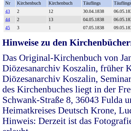
Nr
Kirchenbuch
Kirchenbuch
Täuflings
Täufling
43
2
12
30.04.1838
06.05.18
44
2
13
04.05.1838
06.05.18
45
3
1
07.05.1838
09.05.18
Hinweise zu den Kirchenbücher
Das Original-Kirchenbuch von Jan
Diözesanarchiv Koszalin, früher Kö
Diözesanarchiv Koszalin, Seminar
des Kirchenbuches liegt in der Fr
Schwank-Straße 8, 36043 Fulda u
Heimatkreises Deutsch Krone, Lu
Hinweis: Derzeit ist das Fotograf