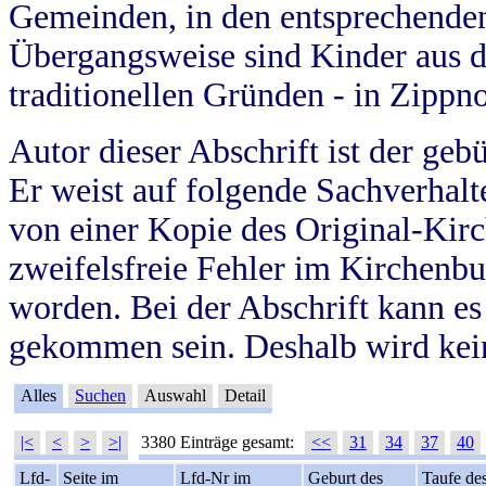
Gemeinden, in den entsprechende
Übergangsweise sind Kinder aus 
traditionellen Gründen - in Zippn
Autor dieser Abschrift ist der geb
Er weist auf folgende Sachverhalte
von einer Kopie des Original-Kirc
zweifelsfreie Fehler im Kirchenbuc
worden. Bei der Abschrift kann e
gekommen sein. Deshalb wird kein
Alles
Suchen
Auswahl
Detail
|<
<
>
>|
3380 Einträge gesamt:
<<
31
34
37
40
Lfd-
Seite im
Lfd-Nr im
Geburt des
Taufe de