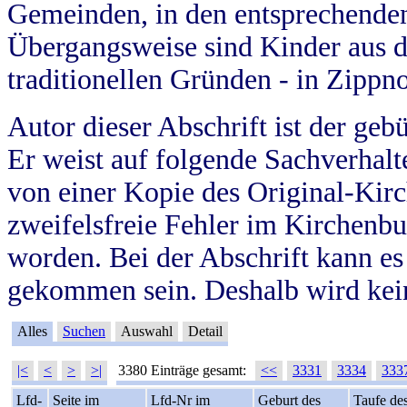
Gemeinden, in den entsprechende
Übergangsweise sind Kinder aus 
traditionellen Gründen - in Zippn
Autor dieser Abschrift ist der geb
Er weist auf folgende Sachverhalte
von einer Kopie des Original-Kirc
zweifelsfreie Fehler im Kirchenbuc
worden. Bei der Abschrift kann e
gekommen sein. Deshalb wird kein
Alles
Suchen
Auswahl
Detail
|<
<
>
>|
3380 Einträge gesamt:
<<
3331
3334
333
Lfd-
Seite im
Lfd-Nr im
Geburt des
Taufe de