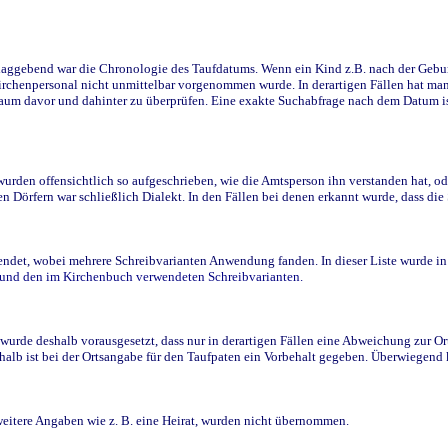
ggebend war die Chronologie des Taufdatums. Wenn ein Kind z.B. nach der Geburt 
rchenpersonal nicht unmittelbar vorgenommen wurde. In derartigen Fällen hat man d
raum davor und dahinter zu überprüfen. Eine exakte Suchabfrage nach dem Datum i
den offensichtlich so aufgeschrieben, wie die Amtsperson ihn verstanden hat, ode
n Dörfern war schließlich Dialekt. In den Fällen bei denen erkannt wurde, dass di
t, wobei mehrere Schreibvarianten Anwendung fanden. In dieser Liste wurde in de
n und den im Kirchenbuch verwendeten Schreibvarianten.
wurde deshalb vorausgesetzt, dass nur in derartigen Fällen eine Abweichung zur O
eshalb ist bei der Ortsangabe für den Taufpaten ein Vorbehalt gegeben. Überwiegen
weitere Angaben wie z. B. eine Heirat, wurden nicht übernommen.