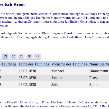
Deutsch Krone
ie beiden Filialgemeinden Briesenitz (Brzez`nica) und Jagdhaus (Budy). Früher g
yce) und Stabitz (Zdbice). Die Pfarrei Zippnow wurde im Jahr 1911 aufgeteilt und e
en errichtet. Ab diesem Zeitpunkt, müssen für diese ländlichen Gemeinden, in den
worden.
 auf folgende Sachverhalte hin: Die vorliegende Transkription ist von einer Kopie 
aber dennoch zu Übertragungsfehlern gekommen sein. Deshalb wird kein Anspruch auf 
19
22
25
28
>>
 Täuflings
Taufe des Täuflings
Vorname des Täuflings
Name des Va
8
25.02.1838
Michael
Hannemann
8
25.02.1838
Johann
Fenske
8
27.02.1838
Julius
Spors
iv Koszalin, früher Köslin, in Polen. Die Anschrift lautet: Diözesanarchiv Koszal
v der Heimatstube des Heimatkreises Deutsch Krone, Ludwigsweg 10, 49152 Bad Ess