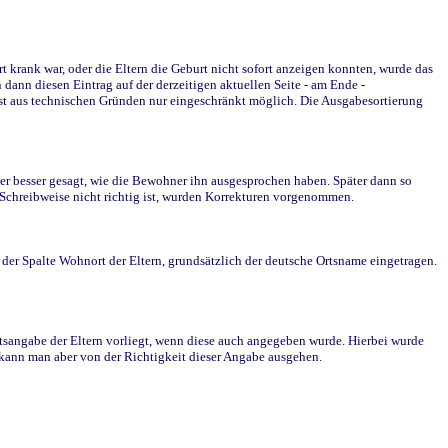
krank war, oder die Eltern die Geburt nicht sofort anzeigen konnten, wurde das
ann diesen Eintrag auf der derzeitigen aktuellen Seite - am Ende -
st aus technischen Gründen nur eingeschränkt möglich. Die Ausgabesortierung
r besser gesagt, wie die Bewohner ihn ausgesprochen haben. Später dann so
e Schreibweise nicht richtig ist, wurden Korrekturen vorgenommen.
r Spalte Wohnort der Eltern, grundsätzlich der deutsche Ortsname eingetragen.
rtsangabe der Eltern vorliegt, wenn diese auch angegeben wurde. Hierbei wurde
d kann man aber von der Richtigkeit dieser Angabe ausgehen.