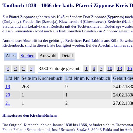
Taufbuch 1838 - 1866 der kath. Pfarrei Zippnow Kreis 
Zur Pfarrei Zippnow gehörten bis 1945 außer dem Dorf Zippnow (Sypnywo) noch d
(Dudylany), Freudenfier (Szwecja), Klawittersdorf (Glowaczewo), Rederitz (Nadarz
Stabitz und ein Lokalvikariat Rederitz mit der Tochterkirche in Doderlage wurd
diesen Gemeinden - wohl noch aus traditionellen Gründen - in Zippnow getauft 
Autor dieser Abschrift ist der gebürtige Rederitzer
Paul Lüdtke
aus Köln. Er weist
Kirchenbuch, sind in dieser Liste korrigiert worden. Bei der Abschrift kann es 
Alles
Suchen
Auswahl
Detail
|<
<
>
>|
3380 Einträge gesamt:
1
4
7
10
13
16
Lfd-Nr
Seite im Kirchenbuch
Lfd-Nr im Kirchenbuch
Geburt des
19
268
9
24.02.183
20
1
1
24.02.183
21
1
2
27.02.183
Hinweise zu den Kirchenbüchern
Das Original-Kirchenbuch von Januar 1838 bis 1866, befindet sich im Diözesanarch
Freien Prälatur Schneidemühl, Josef-Schwank-Straße 8, 36043 Fulda und im Archi