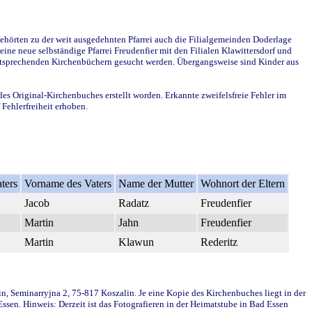
ehörten zu der weit ausgedehnten Pfarrei auch die Filialgemeinden Doderlage
ine neue selbständige Pfarrei Freudenfier mit den Filialen Klawittersdorf und
 entsprechenden Kirchenbüchern gesucht werden. Übergangsweise sind Kinder aus
des Original-Kirchenbuches erstellt worden. Erkannte zweifelsfreie Fehler im
Fehlerfreiheit erhoben.
ters
Vorname des Vaters
Name der Mutter
Wohnort der Eltern
Jacob
Radatz
Freudenfier
Martin
Jahn
Freudenfier
Martin
Klawun
Rederitz
in, Seminarryjna 2, 75-817 Koszalin. Je eine Kopie des Kirchenbuches liegt in der
en. Hinweis: Derzeit ist das Fotografieren in der Heimatstube in Bad Essen