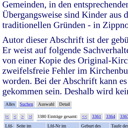
Gemeinden, in den entsprechende
Übergangsweise sind Kinder aus 
traditionellen Gründen - in Zippn
Autor dieser Abschrift ist der geb
Er weist auf folgende Sachverhalte
von einer Kopie des Original-Kirc
zweifelsfreie Fehler im Kirchenbuc
worden. Bei der Abschrift kann e
gekommen sein. Deshalb wird kein
Alles
Suchen
Auswahl
Detail
|<
<
>
>|
3380 Einträge gesamt:
<<
3361
3364
336
Lfd-
Seite im
Lfd-Nr im
Geburt des
Taufe de