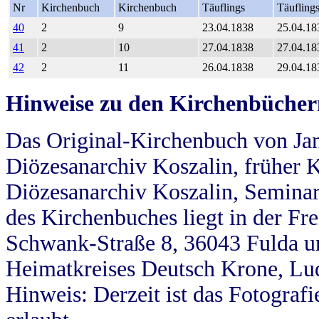
Nr
Kirchenbuch
Kirchenbuch
Täuflings
Täufling
40
2
9
23.04.1838
25.04.18
41
2
10
27.04.1838
27.04.18
42
2
11
26.04.1838
29.04.18
Hinweise zu den Kirchenbücher
Das Original-Kirchenbuch von Jan
Diözesanarchiv Koszalin, früher Kö
Diözesanarchiv Koszalin, Seminar
des Kirchenbuches liegt in der Fr
Schwank-Straße 8, 36043 Fulda u
Heimatkreises Deutsch Krone, Lu
Hinweis: Derzeit ist das Fotograf