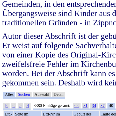
Gemeinden, in den entsprechende
Übergangsweise sind Kinder aus 
traditionellen Gründen - in Zippn
Autor dieser Abschrift ist der geb
Er weist auf folgende Sachverhalte
von einer Kopie des Original-Kirc
zweifelsfreie Fehler im Kirchenbuc
worden. Bei der Abschrift kann e
gekommen sein. Deshalb wird kein
Alles
Suchen
Auswahl
Detail
|<
<
>
>|
3380 Einträge gesamt:
<<
31
34
37
40
Lfd-
Seite im
Lfd-Nr im
Geburt des
Taufe de