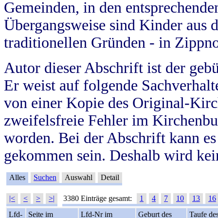
Gemeinden, in den entsprechende
Übergangsweise sind Kinder aus 
traditionellen Gründen - in Zippn
Autor dieser Abschrift ist der geb
Er weist auf folgende Sachverhalte
von einer Kopie des Original-Kirc
zweifelsfreie Fehler im Kirchenbuc
worden. Bei der Abschrift kann e
gekommen sein. Deshalb wird kein
Alles
Suchen
Auswahl
Detail
|<
<
>
>|
3380 Einträge gesamt:
1
4
7
10
13
16
Lfd-
Seite im
Lfd-Nr im
Geburt des
Taufe de