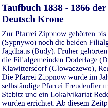
Taufbuch 1838 - 1866 der
Deutsch Krone
Zur Pfarrei Zippnow gehörten bi
(Sypnywo) noch die beiden Filial
Jagdhaus (Budy). Früher gehörten 
die Filialgemeinden Doderlage (D
Klawittersdorf (Glowaczewo), Red
Die Pfarrei Zippnow wurde im Jah
selbständige Pfarrei Freudenfier m
Stabitz und ein Lokalvikariat Red
wurden errichtet. Ab diesem Zeitp