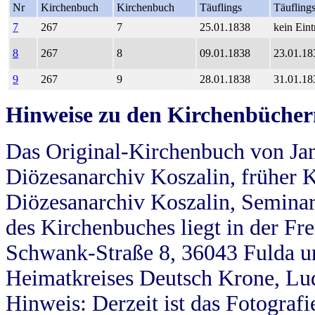
Nr
Kirchenbuch
Kirchenbuch
Täuflings
Täufling
7
267
7
25.01.1838
kein Eint
8
267
8
09.01.1838
23.01.18
9
267
9
28.01.1838
31.01.18
Hinweise zu den Kirchenbücher
Das Original-Kirchenbuch von Jan
Diözesanarchiv Koszalin, früher Kö
Diözesanarchiv Koszalin, Seminar
des Kirchenbuches liegt in der Fr
Schwank-Straße 8, 36043 Fulda u
Heimatkreises Deutsch Krone, Lu
Hinweis: Derzeit ist das Fotograf