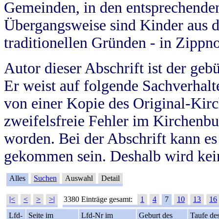
Gemeinden, in den entsprechende
Übergangsweise sind Kinder aus 
traditionellen Gründen - in Zippn
Autor dieser Abschrift ist der geb
Er weist auf folgende Sachverhalte
von einer Kopie des Original-Kirc
zweifelsfreie Fehler im Kirchenbuc
worden. Bei der Abschrift kann e
gekommen sein. Deshalb wird kein
Alles
Suchen
Auswahl
Detail
|<
<
>
>|
3380 Einträge gesamt:
1
4
7
10
13
16
Lfd-
Seite im
Lfd-Nr im
Geburt des
Taufe de