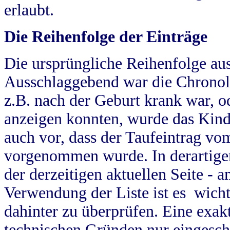
erlaubt.
Die Reihenfolge der Einträge
Die ursprüngliche Reihenfolge au
Ausschlaggebend war die Chronol
z.B. nach der Geburt krank war, od
anzeigen konnten, wurde das Kind
auch vor, dass der Taufeintrag vo
vorgenommen wurde. In derartigen
der derzeitigen aktuellen Seite -
Verwendung der Liste ist es wich
dahinter zu überprüfen. Eine exa
technischen Gründen nur eingesch