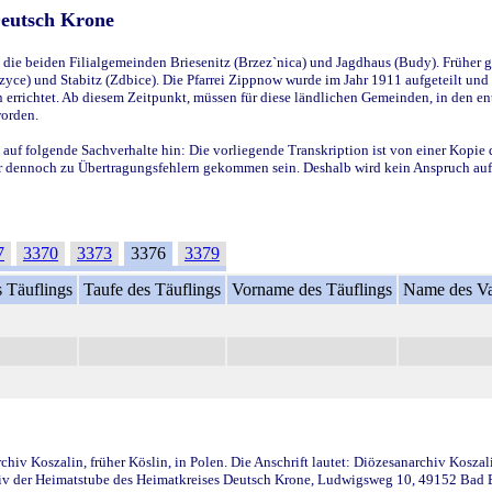
Deutsch Krone
ie beiden Filialgemeinden Briesenitz (Brzez`nica) und Jagdhaus (Budy). Früher g
yce) und Stabitz (Zdbice). Die Pfarrei Zippnow wurde im Jahr 1911 aufgeteilt und e
en errichtet. Ab diesem Zeitpunkt, müssen für diese ländlichen Gemeinden, in den
worden.
 auf folgende Sachverhalte hin: Die vorliegende Transkription ist von einer Kopie 
aber dennoch zu Übertragungsfehlern gekommen sein. Deshalb wird kein Anspruch auf 
7
3370
3373
3376
3379
 Täuflings
Taufe des Täuflings
Vorname des Täuflings
Name des Va
iv Koszalin, früher Köslin, in Polen. Die Anschrift lautet: Diözesanarchiv Koszal
v der Heimatstube des Heimatkreises Deutsch Krone, Ludwigsweg 10, 49152 Bad Ess