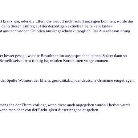
krank war, oder die Eltern die Geburt nicht sofort anzeigen konnten, wurde das
ann diesen Eintrag auf der derzeitigen aktuellen Seite - am Ende -
st aus technischen Gründen nur eingeschränkt möglich. Die Ausgabesortierung
r besser gesagt, wie die Bewohner ihn ausgesprochen haben. Später dann so
e Schreibweise nicht richtig ist, wurden Korrekturen vorgenommen.
r Spalte Wohnort der Eltern, grundsätzlich der deutsche Ortsname eingetragen.
rtsangabe der Eltern vorliegt, wenn diese auch angegeben wurde. Hierbei wurde
d kann man aber von der Richtigkeit dieser Angabe ausgehen.