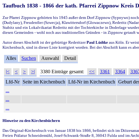
Taufbuch 1838 - 1866 der kath. Pfarrei Zippnow Kreis 
Zur Pfarrei Zippnow gehörten bis 1945 außer dem Dorf Zippnow (Sypnywo) noch d
(Dudylany), Freudenfier (Szwecja), Klawittersdorf (Glowaczewo), Rederitz (Nadarz
Stabitz und ein Lokalvikariat Rederitz mit der Tochterkirche in Doderlage wurd
diesen Gemeinden - wohl noch aus traditionellen Gründen - in Zippnow getauft 
Autor dieser Abschrift ist der gebürtige Rederitzer
Paul Lüdtke
aus Köln. Er weist
Kirchenbuch, sind in dieser Liste korrigiert worden. Bei der Abschrift kann es 
Alles
Suchen
Auswahl
Detail
|<
<
>
>|
3380 Einträge gesamt:
<<
3361
3364
336
Lfd-Nr
Seite im Kirchenbuch
Lfd-Nr im Kirchenbuch
Geburt des
...
...
...
Hinweise zu den Kirchenbüchern
Das Original-Kirchenbuch von Januar 1838 bis 1866, befindet sich im Diözesanarch
Freien Prälatur Schneidemühl, Josef-Schwank-Straße 8, 36043 Fulda und im Archi