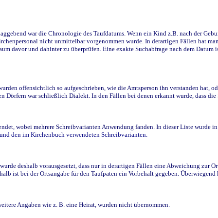
ggebend war die Chronologie des Taufdatums. Wenn ein Kind z.B. nach der Geburt 
rchenpersonal nicht unmittelbar vorgenommen wurde. In derartigen Fällen hat man d
raum davor und dahinter zu überprüfen. Eine exakte Suchabfrage nach dem Datum i
den offensichtlich so aufgeschrieben, wie die Amtsperson ihn verstanden hat, ode
n Dörfern war schließlich Dialekt. In den Fällen bei denen erkannt wurde, dass di
t, wobei mehrere Schreibvarianten Anwendung fanden. In dieser Liste wurde in de
n und den im Kirchenbuch verwendeten Schreibvarianten.
wurde deshalb vorausgesetzt, dass nur in derartigen Fällen eine Abweichung zur O
eshalb ist bei der Ortsangabe für den Taufpaten ein Vorbehalt gegeben. Überwiegen
weitere Angaben wie z. B. eine Heirat, wurden nicht übernommen.