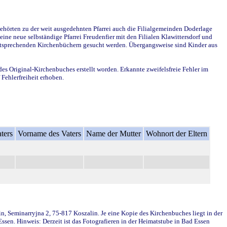
ehörten zu der weit ausgedehnten Pfarrei auch die Filialgemeinden Doderlage
ine neue selbständige Pfarrei Freudenfier mit den Filialen Klawittersdorf und
 entsprechenden Kirchenbüchern gesucht werden. Übergangsweise sind Kinder aus
des Original-Kirchenbuches erstellt worden. Erkannte zweifelsfreie Fehler im
Fehlerfreiheit erhoben.
ters
Vorname des Vaters
Name der Mutter
Wohnort der Eltern
in, Seminarryjna 2, 75-817 Koszalin. Je eine Kopie des Kirchenbuches liegt in der
en. Hinweis: Derzeit ist das Fotografieren in der Heimatstube in Bad Essen