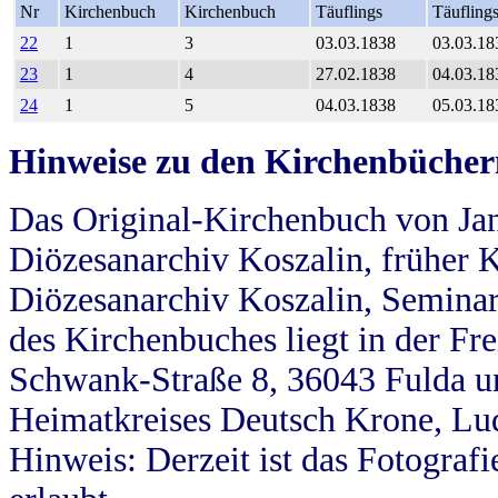
Nr
Kirchenbuch
Kirchenbuch
Täuflings
Täufling
22
1
3
03.03.1838
03.03.18
23
1
4
27.02.1838
04.03.18
24
1
5
04.03.1838
05.03.18
Hinweise zu den Kirchenbücher
Das Original-Kirchenbuch von Jan
Diözesanarchiv Koszalin, früher Kö
Diözesanarchiv Koszalin, Seminar
des Kirchenbuches liegt in der Fr
Schwank-Straße 8, 36043 Fulda u
Heimatkreises Deutsch Krone, Lu
Hinweis: Derzeit ist das Fotograf