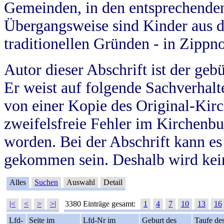
Gemeinden, in den entsprechende
Übergangsweise sind Kinder aus 
traditionellen Gründen - in Zippn
Autor dieser Abschrift ist der geb
Er weist auf folgende Sachverhalte
von einer Kopie des Original-Kirc
zweifelsfreie Fehler im Kirchenbuc
worden. Bei der Abschrift kann e
gekommen sein. Deshalb wird kein
Alles
Suchen
Auswahl
Detail
|<
<
>
>|
3380 Einträge gesamt:
1
4
7
10
13
16
Lfd-
Seite im
Lfd-Nr im
Geburt des
Taufe de