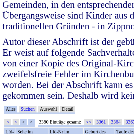
Gemeinden, in den entsprechende
Übergangsweise sind Kinder aus 
traditionellen Gründen - in Zippn
Autor dieser Abschrift ist der geb
Er weist auf folgende Sachverhalte
von einer Kopie des Original-Kirc
zweifelsfreie Fehler im Kirchenbuc
worden. Bei der Abschrift kann e
gekommen sein. Deshalb wird kein
Alles
Suchen
Auswahl
Detail
|<
<
>
>|
3380 Einträge gesamt:
<<
3361
3364
336
Lfd-
Seite im
Lfd-Nr im
Geburt des
Taufe de