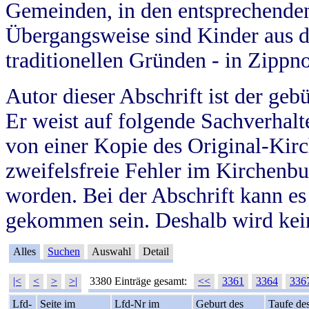
Gemeinden, in den entsprechende
Übergangsweise sind Kinder aus 
traditionellen Gründen - in Zippn
Autor dieser Abschrift ist der geb
Er weist auf folgende Sachverhalte
von einer Kopie des Original-Kirc
zweifelsfreie Fehler im Kirchenbuc
worden. Bei der Abschrift kann e
gekommen sein. Deshalb wird kein
Alles
Suchen
Auswahl
Detail
|<
<
>
>|
3380 Einträge gesamt:
<<
3361
3364
336
Lfd-
Seite im
Lfd-Nr im
Geburt des
Taufe de