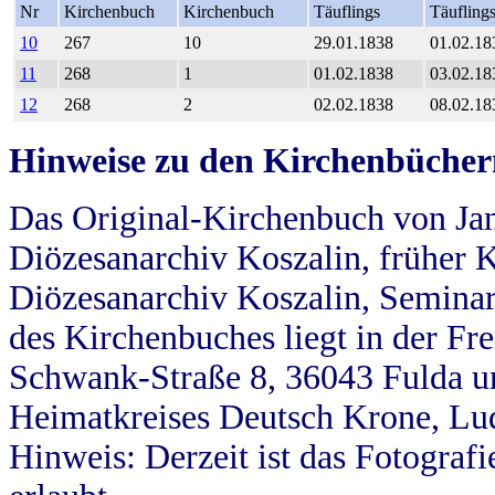
Nr
Kirchenbuch
Kirchenbuch
Täuflings
Täufling
10
267
10
29.01.1838
01.02.18
11
268
1
01.02.1838
03.02.18
12
268
2
02.02.1838
08.02.18
Hinweise zu den Kirchenbücher
Das Original-Kirchenbuch von Jan
Diözesanarchiv Koszalin, früher Kö
Diözesanarchiv Koszalin, Seminar
des Kirchenbuches liegt in der Fr
Schwank-Straße 8, 36043 Fulda u
Heimatkreises Deutsch Krone, Lu
Hinweis: Derzeit ist das Fotograf