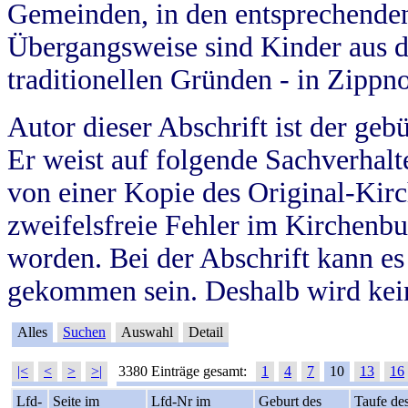
Gemeinden, in den entsprechende
Übergangsweise sind Kinder aus 
traditionellen Gründen - in Zippn
Autor dieser Abschrift ist der geb
Er weist auf folgende Sachverhalte
von einer Kopie des Original-Kirc
zweifelsfreie Fehler im Kirchenbuc
worden. Bei der Abschrift kann e
gekommen sein. Deshalb wird kein
Alles
Suchen
Auswahl
Detail
|<
<
>
>|
3380 Einträge gesamt:
1
4
7
10
13
16
Lfd-
Seite im
Lfd-Nr im
Geburt des
Taufe de