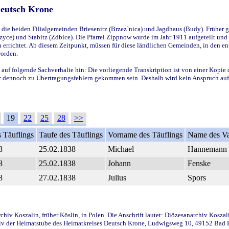
Deutsch Krone
ie beiden Filialgemeinden Briesenitz (Brzez`nica) und Jagdhaus (Budy). Früher g
yce) und Stabitz (Zdbice). Die Pfarrei Zippnow wurde im Jahr 1911 aufgeteilt und e
en errichtet. Ab diesem Zeitpunkt, müssen für diese ländlichen Gemeinden, in den
worden.
 auf folgende Sachverhalte hin: Die vorliegende Transkription ist von einer Kopie 
aber dennoch zu Übertragungsfehlern gekommen sein. Deshalb wird kein Anspruch auf 
19
22
25
28
>>
 Täuflings
Taufe des Täuflings
Vorname des Täuflings
Name des Va
8
25.02.1838
Michael
Hannemann
8
25.02.1838
Johann
Fenske
8
27.02.1838
Julius
Spors
iv Koszalin, früher Köslin, in Polen. Die Anschrift lautet: Diözesanarchiv Koszal
v der Heimatstube des Heimatkreises Deutsch Krone, Ludwigsweg 10, 49152 Bad Ess