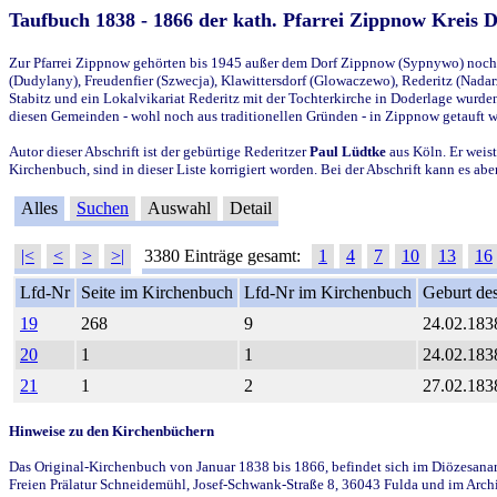
Taufbuch 1838 - 1866 der kath. Pfarrei Zippnow Kreis 
Zur Pfarrei Zippnow gehörten bis 1945 außer dem Dorf Zippnow (Sypnywo) noch d
(Dudylany), Freudenfier (Szwecja), Klawittersdorf (Glowaczewo), Rederitz (Nadarz
Stabitz und ein Lokalvikariat Rederitz mit der Tochterkirche in Doderlage wurd
diesen Gemeinden - wohl noch aus traditionellen Gründen - in Zippnow getauft 
Autor dieser Abschrift ist der gebürtige Rederitzer
Paul Lüdtke
aus Köln. Er weist
Kirchenbuch, sind in dieser Liste korrigiert worden. Bei der Abschrift kann es 
Alles
Suchen
Auswahl
Detail
|<
<
>
>|
3380 Einträge gesamt:
1
4
7
10
13
16
Lfd-Nr
Seite im Kirchenbuch
Lfd-Nr im Kirchenbuch
Geburt des
19
268
9
24.02.183
20
1
1
24.02.183
21
1
2
27.02.183
Hinweise zu den Kirchenbüchern
Das Original-Kirchenbuch von Januar 1838 bis 1866, befindet sich im Diözesanarch
Freien Prälatur Schneidemühl, Josef-Schwank-Straße 8, 36043 Fulda und im Archi