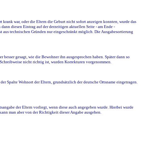
krank war, oder die Eltern die Geburt nicht sofort anzeigen konnten, wurde das
ann diesen Eintrag auf der derzeitigen aktuellen Seite - am Ende -
st aus technischen Gründen nur eingeschränkt möglich. Die Ausgabesortierung
r besser gesagt, wie die Bewohner ihn ausgesprochen haben. Später dann so
e Schreibweise nicht richtig ist, wurden Korrekturen vorgenommen.
r Spalte Wohnort der Eltern, grundsätzlich der deutsche Ortsname eingetragen.
rtsangabe der Eltern vorliegt, wenn diese auch angegeben wurde. Hierbei wurde
d kann man aber von der Richtigkeit dieser Angabe ausgehen.