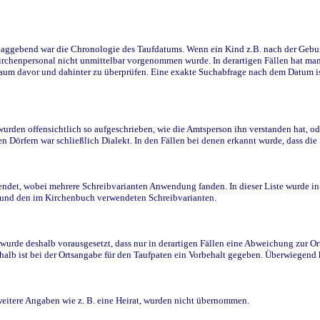
ggebend war die Chronologie des Taufdatums. Wenn ein Kind z.B. nach der Geburt 
rchenpersonal nicht unmittelbar vorgenommen wurde. In derartigen Fällen hat man d
raum davor und dahinter zu überprüfen. Eine exakte Suchabfrage nach dem Datum i
den offensichtlich so aufgeschrieben, wie die Amtsperson ihn verstanden hat, ode
n Dörfern war schließlich Dialekt. In den Fällen bei denen erkannt wurde, dass di
t, wobei mehrere Schreibvarianten Anwendung fanden. In dieser Liste wurde in de
n und den im Kirchenbuch verwendeten Schreibvarianten.
wurde deshalb vorausgesetzt, dass nur in derartigen Fällen eine Abweichung zur O
eshalb ist bei der Ortsangabe für den Taufpaten ein Vorbehalt gegeben. Überwiegen
weitere Angaben wie z. B. eine Heirat, wurden nicht übernommen.