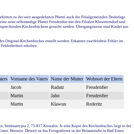
ehörten zu der weit ausgedehnten Pfarrei auch die Filialgemeinden Doderlage
ine neue selbständige Pfarrei Freudenfier mit den Filialen Klawittersdorf und
 entsprechenden Kirchenbüchern gesucht werden. Übergangsweise sind Kinder aus
des Original-Kirchenbuches erstellt worden. Erkannte zweifelsfreie Fehler im
Fehlerfreiheit erhoben.
ters
Vorname des Vaters
Name der Mutter
Wohnort der Eltern
Jacob
Radatz
Freudenfier
Martin
Jahn
Freudenfier
Martin
Klawun
Rederitz
in, Seminarryjna 2, 75-817 Koszalin. Je eine Kopie des Kirchenbuches liegt in der
en. Hinweis: Derzeit ist das Fotografieren in der Heimatstube in Bad Essen