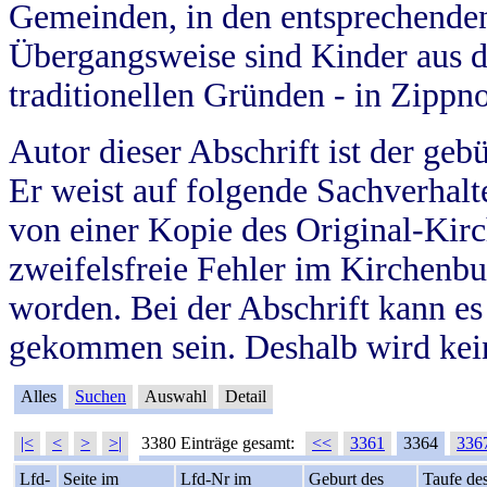
Gemeinden, in den entsprechende
Übergangsweise sind Kinder aus 
traditionellen Gründen - in Zippn
Autor dieser Abschrift ist der geb
Er weist auf folgende Sachverhalte
von einer Kopie des Original-Kirc
zweifelsfreie Fehler im Kirchenbuc
worden. Bei der Abschrift kann e
gekommen sein. Deshalb wird kein
Alles
Suchen
Auswahl
Detail
|<
<
>
>|
3380 Einträge gesamt:
<<
3361
3364
336
Lfd-
Seite im
Lfd-Nr im
Geburt des
Taufe de