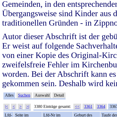
Gemeinden, in den entsprechende
Übergangsweise sind Kinder aus 
traditionellen Gründen - in Zippn
Autor dieser Abschrift ist der geb
Er weist auf folgende Sachverhalte
von einer Kopie des Original-Kirc
zweifelsfreie Fehler im Kirchenbuc
worden. Bei der Abschrift kann e
gekommen sein. Deshalb wird kein
Alles
Suchen
Auswahl
Detail
|<
<
>
>|
3380 Einträge gesamt:
<<
3361
3364
336
Lfd-
Seite im
Lfd-Nr im
Geburt des
Taufe de