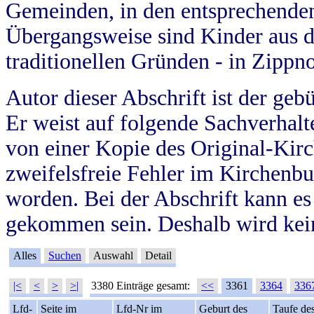
Gemeinden, in den entsprechende
Übergangsweise sind Kinder aus 
traditionellen Gründen - in Zippn
Autor dieser Abschrift ist der geb
Er weist auf folgende Sachverhalte
von einer Kopie des Original-Kirc
zweifelsfreie Fehler im Kirchenbuc
worden. Bei der Abschrift kann e
gekommen sein. Deshalb wird kein
Alles
Suchen
Auswahl
Detail
|<
<
>
>|
3380 Einträge gesamt:
<<
3361
3364
336
Lfd-
Seite im
Lfd-Nr im
Geburt des
Taufe de