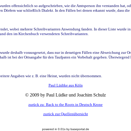
den offensichtlich so aufgeschrieben, wie die Amtsperson ihn verstanden hat, ode
n Dörfern war schließlich Dialekt. In den Fällen bei denen erkannt wurde, dass di
t, wobei mehrere Schreibvarianten Anwendung fanden. In dieser Liste wurde in de
n und den im Kirchenbuch verwendeten Schreibvarianten.
wurde deshalb vorausgesetzt, dass nur in derartigen Fällen eine Abweichung zur O
eshalb ist bei der Ortsangabe für den Taufpaten ein Vorbehalt gegeben. Überwiegen
weitere Angaben wie z. B. eine Heirat, wurden nicht übernommen.
Paul Lüdtke aus Köln
© 2009 by Paul Lüdke und Joachim Schulz
zurück zu: Back to the Roots in Deutsch Krone
zurück zur Quellenübersicht
powered in 0.01s by baseportal.de