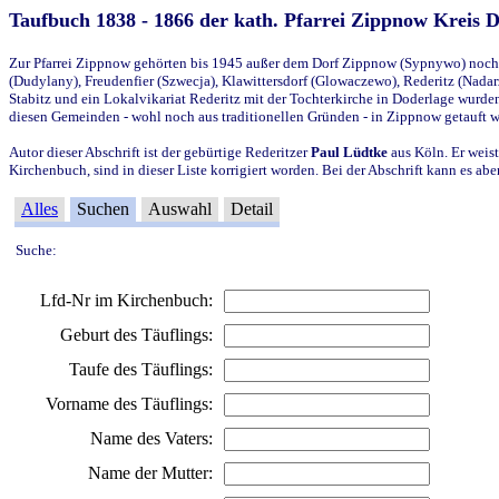
Taufbuch 1838 - 1866 der kath. Pfarrei Zippnow Kreis 
Zur Pfarrei Zippnow gehörten bis 1945 außer dem Dorf Zippnow (Sypnywo) noch d
(Dudylany), Freudenfier (Szwecja), Klawittersdorf (Glowaczewo), Rederitz (Nadarz
Stabitz und ein Lokalvikariat Rederitz mit der Tochterkirche in Doderlage wurd
diesen Gemeinden - wohl noch aus traditionellen Gründen - in Zippnow getauft 
Autor dieser Abschrift ist der gebürtige Rederitzer
Paul Lüdtke
aus Köln. Er weist
Kirchenbuch, sind in dieser Liste korrigiert worden. Bei der Abschrift kann es 
Alles
Suchen
Auswahl
Detail
Suche:
Lfd-Nr im Kirchenbuch:
Geburt des Täuflings:
Taufe des Täuflings:
Vorname des Täuflings:
Name des Vaters:
Name der Mutter: