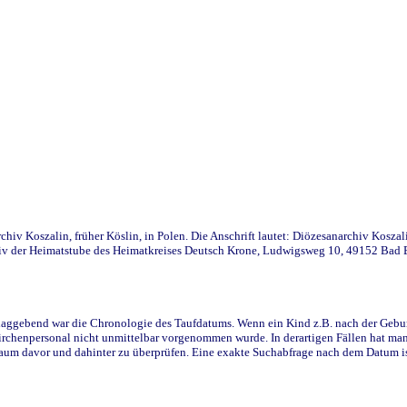
iv Koszalin, früher Köslin, in Polen. Die Anschrift lautet: Diözesanarchiv Koszal
v der Heimatstube des Heimatkreises Deutsch Krone, Ludwigsweg 10, 49152 Bad Ess
ggebend war die Chronologie des Taufdatums. Wenn ein Kind z.B. nach der Geburt 
rchenpersonal nicht unmittelbar vorgenommen wurde. In derartigen Fällen hat man d
raum davor und dahinter zu überprüfen. Eine exakte Suchabfrage nach dem Datum i