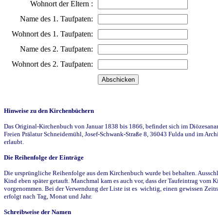
Wohnort der Eltern :
Name des 1. Taufpaten:
Wohnort des 1. Taufpaten:
Name des 2. Taufpaten:
Wohnort des 2. Taufpaten:
Hinweise zu den Kirchenbüchern
Das Original-Kirchenbuch von Januar 1838 bis 1866, befindet sich im Diözesanarch
Freien Prälatur Schneidemühl, Josef-Schwank-Straße 8, 36043 Fulda und im Archi
erlaubt.
Die Reihenfolge der Einträge
Die ursprüngliche Reihenfolge aus dem Kirchenbuch wurde bei behalten. Ausschla
Kind eben später getauft. Manchmal kam es auch vor, dass der Taufeintrag vom Ki
vorgenommen. Bei der Verwendung der Liste ist es wichtig, einen gewissen Zeit
erfolgt nach Tag, Monat und Jahr.
Schreibweise der Namen