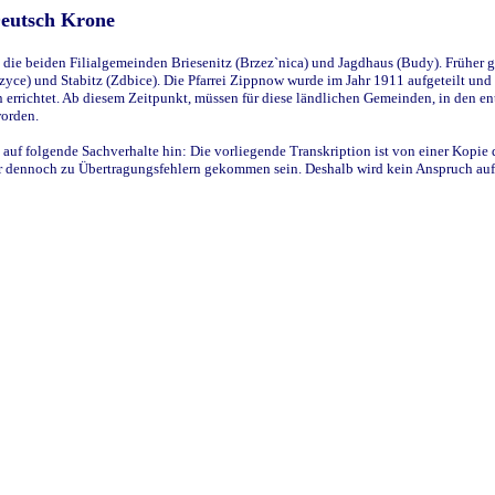
Deutsch Krone
ie beiden Filialgemeinden Briesenitz (Brzez`nica) und Jagdhaus (Budy). Früher g
yce) und Stabitz (Zdbice). Die Pfarrei Zippnow wurde im Jahr 1911 aufgeteilt und e
en errichtet. Ab diesem Zeitpunkt, müssen für diese ländlichen Gemeinden, in den
worden.
 auf folgende Sachverhalte hin: Die vorliegende Transkription ist von einer Kopie 
aber dennoch zu Übertragungsfehlern gekommen sein. Deshalb wird kein Anspruch auf 