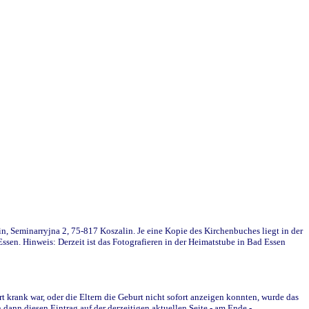
in, Seminarryjna 2, 75-817 Koszalin. Je eine Kopie des Kirchenbuches liegt in der
en. Hinweis: Derzeit ist das Fotografieren in der Heimatstube in Bad Essen
krank war, oder die Eltern die Geburt nicht sofort anzeigen konnten, wurde das
ann diesen Eintrag auf der derzeitigen aktuellen Seite - am Ende -