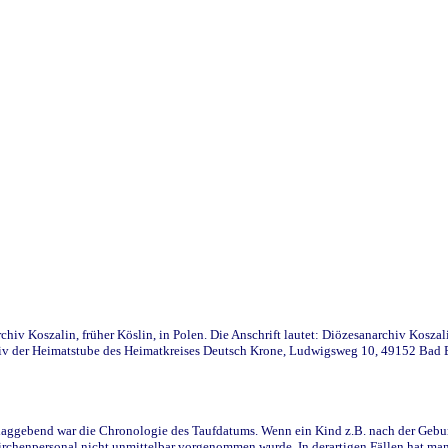
iv Koszalin, früher Köslin, in Polen. Die Anschrift lautet: Diözesanarchiv Koszal
v der Heimatstube des Heimatkreises Deutsch Krone, Ludwigsweg 10, 49152 Bad Ess
ggebend war die Chronologie des Taufdatums. Wenn ein Kind z.B. nach der Geburt 
rchenpersonal nicht unmittelbar vorgenommen wurde. In derartigen Fällen hat man d