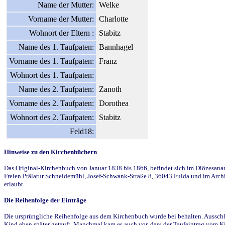
Name der Mutter:
Welke
Vorname der Mutter:
Charlotte
Wohnort der Eltern :
Stabitz
Name des 1. Taufpaten:
Bannhagel
Vorname des 1. Taufpaten:
Franz
Wohnort des 1. Taufpaten:
Name des 2. Taufpaten:
Zanoth
Vorname des 2. Taufpaten:
Dorothea
Wohnort des 2. Taufpaten:
Stabitz
Feld18:
Hinweise zu den Kirchenbüchern
Das Original-Kirchenbuch von Januar 1838 bis 1866, befindet sich im Diözesanarch
Freien Prälatur Schneidemühl, Josef-Schwank-Straße 8, 36043 Fulda und im Archi
erlaubt.
Die Reihenfolge der Einträge
Die ursprüngliche Reihenfolge aus dem Kirchenbuch wurde bei behalten. Ausschla
Kind eben später getauft. Manchmal kam es auch vor, dass der Taufeintrag vom Ki