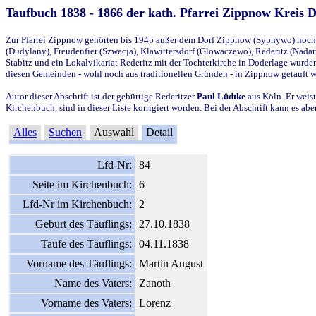
Taufbuch 1838 - 1866 der kath. Pfarrei Zippnow Kreis 
Zur Pfarrei Zippnow gehörten bis 1945 außer dem Dorf Zippnow (Sypnywo) noch d
(Dudylany), Freudenfier (Szwecja), Klawittersdorf (Glowaczewo), Rederitz (Nadarz
Stabitz und ein Lokalvikariat Rederitz mit der Tochterkirche in Doderlage wurd
diesen Gemeinden - wohl noch aus traditionellen Gründen - in Zippnow getauft 
Autor dieser Abschrift ist der gebürtige Rederitzer
Paul Lüdtke
aus Köln. Er weist
Kirchenbuch, sind in dieser Liste korrigiert worden. Bei der Abschrift kann es 
Alles
Suchen
Auswahl
Detail
Lfd-Nr:
84
Seite im Kirchenbuch:
6
Lfd-Nr im Kirchenbuch:
2
Geburt des Täuflings:
27.10.1838
Taufe des Täuflings:
04.11.1838
Vorname des Täuflings:
Martin August
Name des Vaters:
Zanoth
Vorname des Vaters:
Lorenz