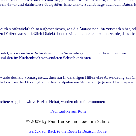
raum davor und dahinter zu überprüfen. Eine exakte Suchabfrage nach dem Datum i
den offensichtlich so aufgeschrieben, wie die Amtsperson ihn verstanden hat, ode
n Dörfern war schließlich Dialekt. In den Fällen bei denen erkannt wurde, dass di
t, wobei mehrere Schreibvarianten Anwendung fanden. In dieser Liste wurde in de
n und den im Kirchenbuch verwendeten Schreibvarianten.
wurde deshalb vorausgesetzt, dass nur in derartigen Fällen eine Abweichung zur O
eshalb ist bei der Ortsangabe für den Taufpaten ein Vorbehalt gegeben. Überwiegen
weitere Angaben wie z. B. eine Heirat, wurden nicht übernommen.
Paul Lüdtke aus Köln
© 2009 by Paul Lüdke und Joachim Schulz
zurück zu: Back to the Roots in Deutsch Krone