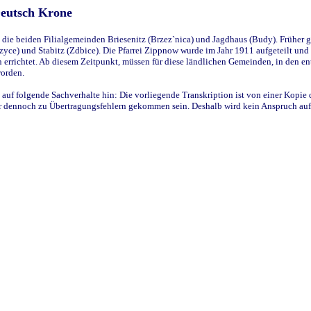
Deutsch Krone
ie beiden Filialgemeinden Briesenitz (Brzez`nica) und Jagdhaus (Budy). Früher g
yce) und Stabitz (Zdbice). Die Pfarrei Zippnow wurde im Jahr 1911 aufgeteilt und e
en errichtet. Ab diesem Zeitpunkt, müssen für diese ländlichen Gemeinden, in den
worden.
 auf folgende Sachverhalte hin: Die vorliegende Transkription ist von einer Kopie 
aber dennoch zu Übertragungsfehlern gekommen sein. Deshalb wird kein Anspruch auf 