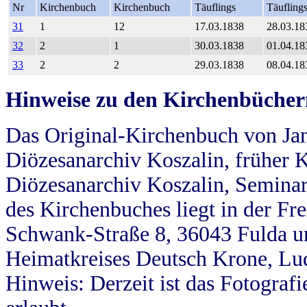
Nr
Kirchenbuch
Kirchenbuch
Täuflings
Täufling
31
1
12
17.03.1838
28.03.18
32
2
1
30.03.1838
01.04.18
33
2
2
29.03.1838
08.04.18
Hinweise zu den Kirchenbücher
Das Original-Kirchenbuch von Jan
Diözesanarchiv Koszalin, früher Kö
Diözesanarchiv Koszalin, Seminar
des Kirchenbuches liegt in der Fr
Schwank-Straße 8, 36043 Fulda u
Heimatkreises Deutsch Krone, Lu
Hinweis: Derzeit ist das Fotograf