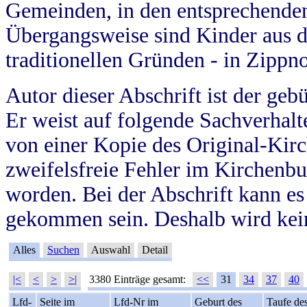
Gemeinden, in den entsprechende
Übergangsweise sind Kinder aus 
traditionellen Gründen - in Zippn
Autor dieser Abschrift ist der geb
Er weist auf folgende Sachverhalte
von einer Kopie des Original-Kirc
zweifelsfreie Fehler im Kirchenbuc
worden. Bei der Abschrift kann e
gekommen sein. Deshalb wird kein
Alles
Suchen
Auswahl
Detail
|<
<
>
>|
3380 Einträge gesamt:
<<
31
34
37
40
Lfd-
Seite im
Lfd-Nr im
Geburt des
Taufe de