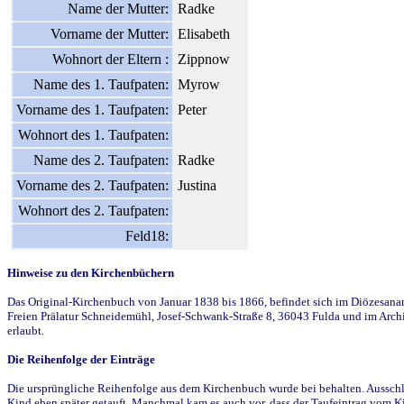
Name der Mutter:
Radke
Vorname der Mutter:
Elisabeth
Wohnort der Eltern :
Zippnow
Name des 1. Taufpaten:
Myrow
Vorname des 1. Taufpaten:
Peter
Wohnort des 1. Taufpaten:
Name des 2. Taufpaten:
Radke
Vorname des 2. Taufpaten:
Justina
Wohnort des 2. Taufpaten:
Feld18:
Hinweise zu den Kirchenbüchern
Das Original-Kirchenbuch von Januar 1838 bis 1866, befindet sich im Diözesanarch
Freien Prälatur Schneidemühl, Josef-Schwank-Straße 8, 36043 Fulda und im Archi
erlaubt.
Die Reihenfolge der Einträge
Die ursprüngliche Reihenfolge aus dem Kirchenbuch wurde bei behalten. Ausschla
Kind eben später getauft. Manchmal kam es auch vor, dass der Taufeintrag vom Ki