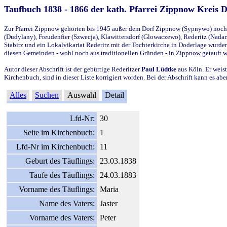
Taufbuch 1838 - 1866 der kath. Pfarrei Zippnow Kreis 
Zur Pfarrei Zippnow gehörten bis 1945 außer dem Dorf Zippnow (Sypnywo) noch d
(Dudylany), Freudenfier (Szwecja), Klawittersdorf (Glowaczewo), Rederitz (Nadarz
Stabitz und ein Lokalvikariat Rederitz mit der Tochterkirche in Doderlage wurd
diesen Gemeinden - wohl noch aus traditionellen Gründen - in Zippnow getauft 
Autor dieser Abschrift ist der gebürtige Rederitzer
Paul Lüdtke
aus Köln. Er weist
Kirchenbuch, sind in dieser Liste korrigiert worden. Bei der Abschrift kann es 
Alles
Suchen
Auswahl
Detail
Lfd-Nr:
30
Seite im Kirchenbuch:
1
Lfd-Nr im Kirchenbuch:
11
Geburt des Täuflings:
23.03.1838
Taufe des Täuflings:
24.03.1883
Vorname des Täuflings:
Maria
Name des Vaters:
Jaster
Vorname des Vaters:
Peter