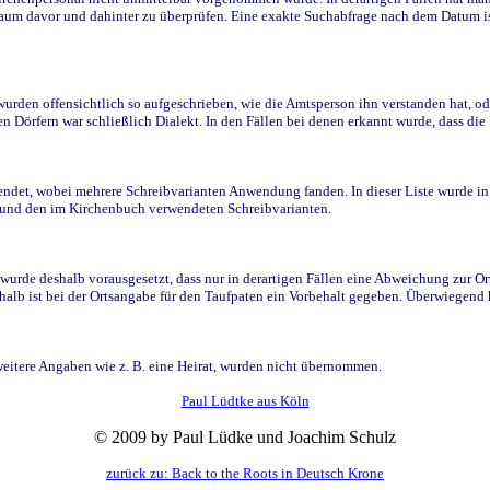
raum davor und dahinter zu überprüfen. Eine exakte Suchabfrage nach dem Datum i
den offensichtlich so aufgeschrieben, wie die Amtsperson ihn verstanden hat, ode
n Dörfern war schließlich Dialekt. In den Fällen bei denen erkannt wurde, dass di
t, wobei mehrere Schreibvarianten Anwendung fanden. In dieser Liste wurde in de
n und den im Kirchenbuch verwendeten Schreibvarianten.
wurde deshalb vorausgesetzt, dass nur in derartigen Fällen eine Abweichung zur O
eshalb ist bei der Ortsangabe für den Taufpaten ein Vorbehalt gegeben. Überwiegen
weitere Angaben wie z. B. eine Heirat, wurden nicht übernommen.
Paul Lüdtke aus Köln
© 2009 by Paul Lüdke und Joachim Schulz
zurück zu: Back to the Roots in Deutsch Krone