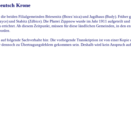
Deutsch Krone
ie beiden Filialgemeinden Briesenitz (Brzez`nica) und Jagdhaus (Budy). Früher g
yce) und Stabitz (Zdbice). Die Pfarrei Zippnow wurde im Jahr 1911 aufgeteilt und e
en errichtet. Ab diesem Zeitpunkt, müssen für diese ländlichen Gemeinden, in den
worden.
 auf folgende Sachverhalte hin: Die vorliegende Transkription ist von einer Kopie 
aber dennoch zu Übertragungsfehlern gekommen sein. Deshalb wird kein Anspruch auf 