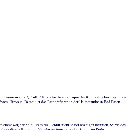
in, Seminarryjna 2, 75-817 Koszalin. Je eine Kopie des Kirchenbuches liegt in der
en. Hinweis: Derzeit ist das Fotografieren in der Heimatstube in Bad Essen
krank war, oder die Eltern die Geburt nicht sofort anzeigen konnten, wurde das
ann diesen Eintrag auf der derzeitigen aktuellen Seite - am Ende -