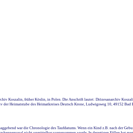
iv Koszalin, früher Köslin, in Polen. Die Anschrift lautet: Diözesanarchiv Koszal
v der Heimatstube des Heimatkreises Deutsch Krone, Ludwigsweg 10, 49152 Bad Ess
ggebend war die Chronologie des Taufdatums. Wenn ein Kind z.B. nach der Geburt 
rchenpersonal nicht unmittelbar vorgenommen wurde. In derartigen Fällen hat man d