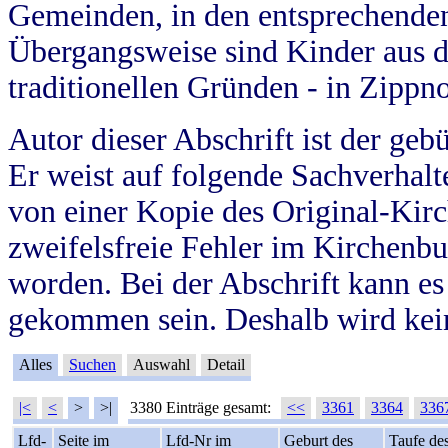
Gemeinden, in den entsprechende
Übergangsweise sind Kinder aus 
traditionellen Gründen - in Zippn
Autor dieser Abschrift ist der geb
Er weist auf folgende Sachverhalte
von einer Kopie des Original-Kirc
zweifelsfreie Fehler im Kirchenbuc
worden. Bei der Abschrift kann e
gekommen sein. Deshalb wird kein
Alles
Suchen
Auswahl
Detail
|<
<
>
>|
3380 Einträge gesamt:
<<
3361
3364
336
Lfd-
Seite im
Lfd-Nr im
Geburt des
Taufe de