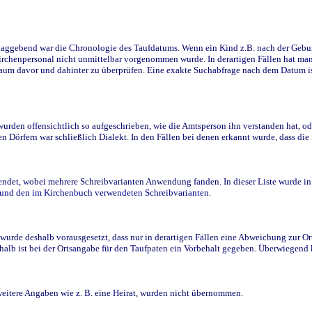
ggebend war die Chronologie des Taufdatums. Wenn ein Kind z.B. nach der Geburt 
rchenpersonal nicht unmittelbar vorgenommen wurde. In derartigen Fällen hat man d
raum davor und dahinter zu überprüfen. Eine exakte Suchabfrage nach dem Datum i
den offensichtlich so aufgeschrieben, wie die Amtsperson ihn verstanden hat, ode
n Dörfern war schließlich Dialekt. In den Fällen bei denen erkannt wurde, dass di
t, wobei mehrere Schreibvarianten Anwendung fanden. In dieser Liste wurde in de
n und den im Kirchenbuch verwendeten Schreibvarianten.
wurde deshalb vorausgesetzt, dass nur in derartigen Fällen eine Abweichung zur O
eshalb ist bei der Ortsangabe für den Taufpaten ein Vorbehalt gegeben. Überwiegen
weitere Angaben wie z. B. eine Heirat, wurden nicht übernommen.