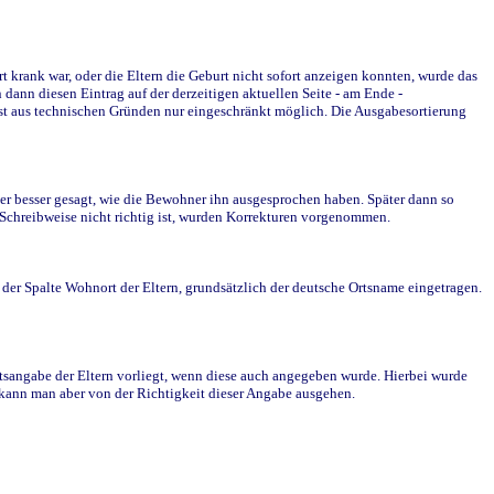
krank war, oder die Eltern die Geburt nicht sofort anzeigen konnten, wurde das
ann diesen Eintrag auf der derzeitigen aktuellen Seite - am Ende -
st aus technischen Gründen nur eingeschränkt möglich. Die Ausgabesortierung
r besser gesagt, wie die Bewohner ihn ausgesprochen haben. Später dann so
e Schreibweise nicht richtig ist, wurden Korrekturen vorgenommen.
r Spalte Wohnort der Eltern, grundsätzlich der deutsche Ortsname eingetragen.
rtsangabe der Eltern vorliegt, wenn diese auch angegeben wurde. Hierbei wurde
d kann man aber von der Richtigkeit dieser Angabe ausgehen.