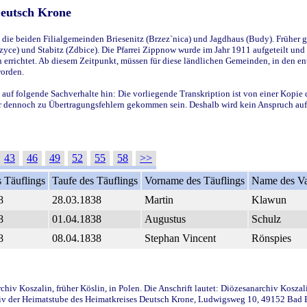
Deutsch Krone
ie beiden Filialgemeinden Briesenitz (Brzez`nica) und Jagdhaus (Budy). Früher g
yce) und Stabitz (Zdbice). Die Pfarrei Zippnow wurde im Jahr 1911 aufgeteilt und e
en errichtet. Ab diesem Zeitpunkt, müssen für diese ländlichen Gemeinden, in den
worden.
 auf folgende Sachverhalte hin: Die vorliegende Transkription ist von einer Kopie 
aber dennoch zu Übertragungsfehlern gekommen sein. Deshalb wird kein Anspruch auf 
43
46
49
52
55
58
>>
 Täuflings
Taufe des Täuflings
Vorname des Täuflings
Name des Va
8
28.03.1838
Martin
Klawun
8
01.04.1838
Augustus
Schulz
8
08.04.1838
Stephan Vincent
Rönspies
iv Koszalin, früher Köslin, in Polen. Die Anschrift lautet: Diözesanarchiv Koszal
v der Heimatstube des Heimatkreises Deutsch Krone, Ludwigsweg 10, 49152 Bad Ess