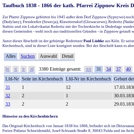
Taufbuch 1838 - 1866 der kath. Pfarrei Zippnow Kreis 
Zur Pfarrei Zippnow gehörten bis 1945 außer dem Dorf Zippnow (Sypnywo) noch d
(Dudylany), Freudenfier (Szwecja), Klawittersdorf (Glowaczewo), Rederitz (Nadarz
Stabitz und ein Lokalvikariat Rederitz mit der Tochterkirche in Doderlage wurd
diesen Gemeinden - wohl noch aus traditionellen Gründen - in Zippnow getauft 
Autor dieser Abschrift ist der gebürtige Rederitzer
Paul Lüdtke
aus Köln. Er weist
Kirchenbuch, sind in dieser Liste korrigiert worden. Bei der Abschrift kann es 
Alles
Suchen
Auswahl
Detail
|<
<
>
>|
3380 Einträge gesamt:
<<
31
34
37
40
Lfd-Nr
Seite im Kirchenbuch
Lfd-Nr im Kirchenbuch
Geburt des
31
1
12
17.03.183
32
2
1
30.03.183
33
2
2
29.03.183
Hinweise zu den Kirchenbüchern
Das Original-Kirchenbuch von Januar 1838 bis 1866, befindet sich im Diözesanarch
Freien Prälatur Schneidemühl, Josef-Schwank-Straße 8, 36043 Fulda und im Archi