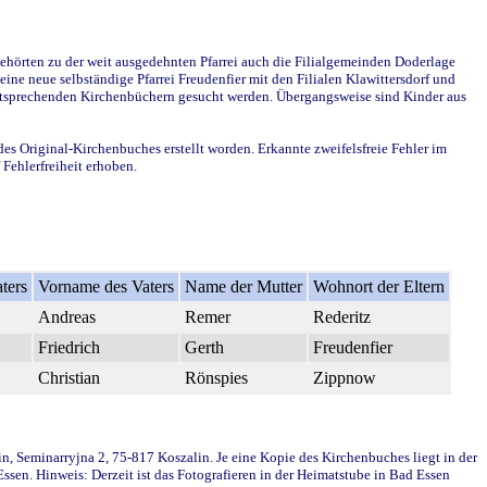
ehörten zu der weit ausgedehnten Pfarrei auch die Filialgemeinden Doderlage
ine neue selbständige Pfarrei Freudenfier mit den Filialen Klawittersdorf und
 entsprechenden Kirchenbüchern gesucht werden. Übergangsweise sind Kinder aus
des Original-Kirchenbuches erstellt worden. Erkannte zweifelsfreie Fehler im
Fehlerfreiheit erhoben.
ters
Vorname des Vaters
Name der Mutter
Wohnort der Eltern
Andreas
Remer
Rederitz
Friedrich
Gerth
Freudenfier
Christian
Rönspies
Zippnow
in, Seminarryjna 2, 75-817 Koszalin. Je eine Kopie des Kirchenbuches liegt in der
en. Hinweis: Derzeit ist das Fotografieren in der Heimatstube in Bad Essen