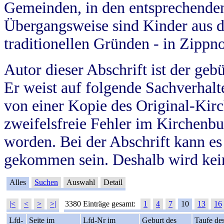
Gemeinden, in den entsprechende
Übergangsweise sind Kinder aus 
traditionellen Gründen - in Zippn
Autor dieser Abschrift ist der geb
Er weist auf folgende Sachverhalte
von einer Kopie des Original-Kirc
zweifelsfreie Fehler im Kirchenbuc
worden. Bei der Abschrift kann e
gekommen sein. Deshalb wird kein
Alles
Suchen
Auswahl
Detail
|<
<
>
>|
3380 Einträge gesamt:
1
4
7
10
13
16
Lfd-
Seite im
Lfd-Nr im
Geburt des
Taufe de