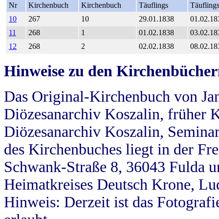
Nr
Kirchenbuch
Kirchenbuch
Täuflings
Täufling
10
267
10
29.01.1838
01.02.18
11
268
1
01.02.1838
03.02.18
12
268
2
02.02.1838
08.02.18
Hinweise zu den Kirchenbücher
Das Original-Kirchenbuch von Jan
Diözesanarchiv Koszalin, früher Kö
Diözesanarchiv Koszalin, Seminar
des Kirchenbuches liegt in der Fr
Schwank-Straße 8, 36043 Fulda u
Heimatkreises Deutsch Krone, Lu
Hinweis: Derzeit ist das Fotograf