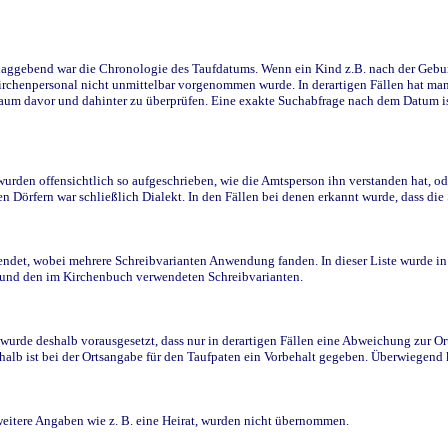
ggebend war die Chronologie des Taufdatums. Wenn ein Kind z.B. nach der Geburt 
rchenpersonal nicht unmittelbar vorgenommen wurde. In derartigen Fällen hat man d
raum davor und dahinter zu überprüfen. Eine exakte Suchabfrage nach dem Datum i
den offensichtlich so aufgeschrieben, wie die Amtsperson ihn verstanden hat, ode
n Dörfern war schließlich Dialekt. In den Fällen bei denen erkannt wurde, dass di
t, wobei mehrere Schreibvarianten Anwendung fanden. In dieser Liste wurde in de
n und den im Kirchenbuch verwendeten Schreibvarianten.
wurde deshalb vorausgesetzt, dass nur in derartigen Fällen eine Abweichung zur O
eshalb ist bei der Ortsangabe für den Taufpaten ein Vorbehalt gegeben. Überwiegen
weitere Angaben wie z. B. eine Heirat, wurden nicht übernommen.