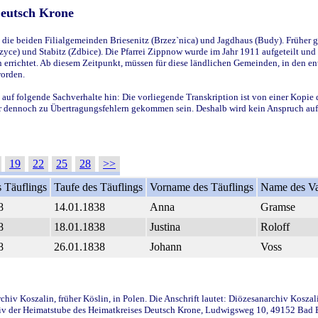
Deutsch Krone
ie beiden Filialgemeinden Briesenitz (Brzez`nica) und Jagdhaus (Budy). Früher g
yce) und Stabitz (Zdbice). Die Pfarrei Zippnow wurde im Jahr 1911 aufgeteilt und e
en errichtet. Ab diesem Zeitpunkt, müssen für diese ländlichen Gemeinden, in den
worden.
 auf folgende Sachverhalte hin: Die vorliegende Transkription ist von einer Kopie 
aber dennoch zu Übertragungsfehlern gekommen sein. Deshalb wird kein Anspruch auf 
19
22
25
28
>>
 Täuflings
Taufe des Täuflings
Vorname des Täuflings
Name des Va
8
14.01.1838
Anna
Gramse
8
18.01.1838
Justina
Roloff
8
26.01.1838
Johann
Voss
iv Koszalin, früher Köslin, in Polen. Die Anschrift lautet: Diözesanarchiv Koszal
v der Heimatstube des Heimatkreises Deutsch Krone, Ludwigsweg 10, 49152 Bad Ess