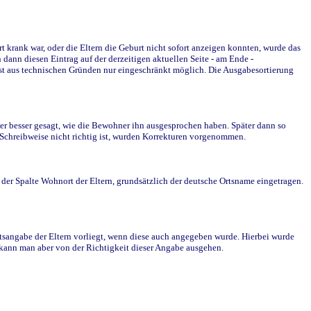
krank war, oder die Eltern die Geburt nicht sofort anzeigen konnten, wurde das
ann diesen Eintrag auf der derzeitigen aktuellen Seite - am Ende -
st aus technischen Gründen nur eingeschränkt möglich. Die Ausgabesortierung
r besser gesagt, wie die Bewohner ihn ausgesprochen haben. Später dann so
e Schreibweise nicht richtig ist, wurden Korrekturen vorgenommen.
r Spalte Wohnort der Eltern, grundsätzlich der deutsche Ortsname eingetragen.
rtsangabe der Eltern vorliegt, wenn diese auch angegeben wurde. Hierbei wurde
d kann man aber von der Richtigkeit dieser Angabe ausgehen.