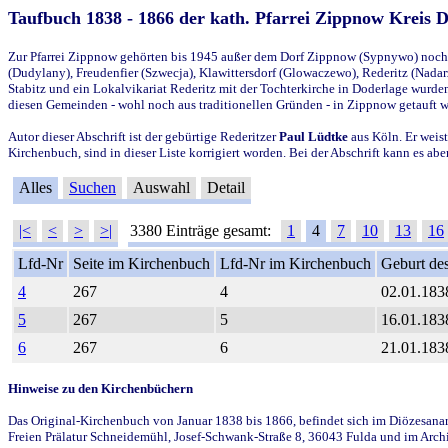
Taufbuch 1838 - 1866 der kath. Pfarrei Zippnow Kreis 
Zur Pfarrei Zippnow gehörten bis 1945 außer dem Dorf Zippnow (Sypnywo) noch d
(Dudylany), Freudenfier (Szwecja), Klawittersdorf (Glowaczewo), Rederitz (Nadarz
Stabitz und ein Lokalvikariat Rederitz mit der Tochterkirche in Doderlage wurd
diesen Gemeinden - wohl noch aus traditionellen Gründen - in Zippnow getauft 
Autor dieser Abschrift ist der gebürtige Rederitzer
Paul Lüdtke
aus Köln. Er weist
Kirchenbuch, sind in dieser Liste korrigiert worden. Bei der Abschrift kann es 
Alles
Suchen
Auswahl
Detail
|<
<
>
>|
3380 Einträge gesamt:
1
4
7
10
13
16
Lfd-Nr
Seite im Kirchenbuch
Lfd-Nr im Kirchenbuch
Geburt des
4
267
4
02.01.183
5
267
5
16.01.183
6
267
6
21.01.183
Hinweise zu den Kirchenbüchern
Das Original-Kirchenbuch von Januar 1838 bis 1866, befindet sich im Diözesanarch
Freien Prälatur Schneidemühl, Josef-Schwank-Straße 8, 36043 Fulda und im Archi