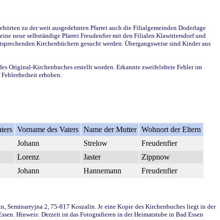
ehörten zu der weit ausgedehnten Pfarrei auch die Filialgemeinden Doderlage
ine neue selbständige Pfarrei Freudenfier mit den Filialen Klawittersdorf und
 entsprechenden Kirchenbüchern gesucht werden. Übergangsweise sind Kinder aus
des Original-Kirchenbuches erstellt worden. Erkannte zweifelsfreie Fehler im
Fehlerfreiheit erhoben.
ters
Vorname des Vaters
Name der Mutter
Wohnort der Eltern
Johann
Strelow
Freudenfier
Lorenz
Jaster
Zippnow
Johann
Hannemann
Freudenfier
in, Seminarryjna 2, 75-817 Koszalin. Je eine Kopie des Kirchenbuches liegt in der
en. Hinweis: Derzeit ist das Fotografieren in der Heimatstube in Bad Essen