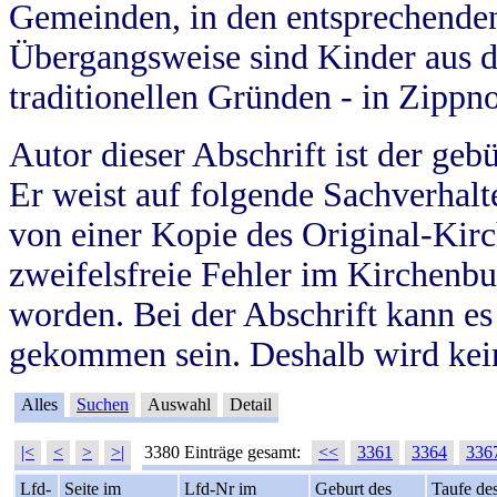
Gemeinden, in den entsprechende
Übergangsweise sind Kinder aus 
traditionellen Gründen - in Zippn
Autor dieser Abschrift ist der geb
Er weist auf folgende Sachverhalte
von einer Kopie des Original-Kirc
zweifelsfreie Fehler im Kirchenbuc
worden. Bei der Abschrift kann e
gekommen sein. Deshalb wird kein
Alles
Suchen
Auswahl
Detail
|<
<
>
>|
3380 Einträge gesamt:
<<
3361
3364
336
Lfd-
Seite im
Lfd-Nr im
Geburt des
Taufe de