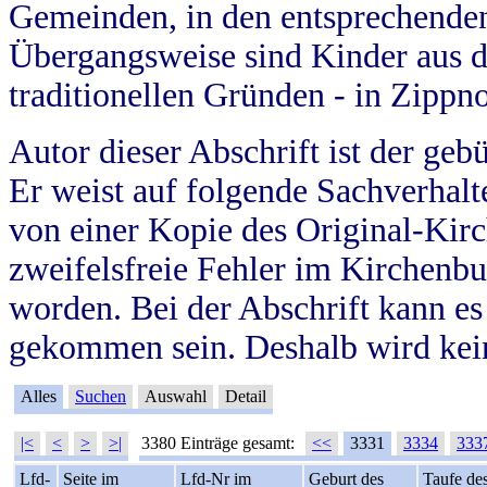
Gemeinden, in den entsprechende
Übergangsweise sind Kinder aus 
traditionellen Gründen - in Zippn
Autor dieser Abschrift ist der geb
Er weist auf folgende Sachverhalte
von einer Kopie des Original-Kirc
zweifelsfreie Fehler im Kirchenbuc
worden. Bei der Abschrift kann e
gekommen sein. Deshalb wird kein
Alles
Suchen
Auswahl
Detail
|<
<
>
>|
3380 Einträge gesamt:
<<
3331
3334
333
Lfd-
Seite im
Lfd-Nr im
Geburt des
Taufe de