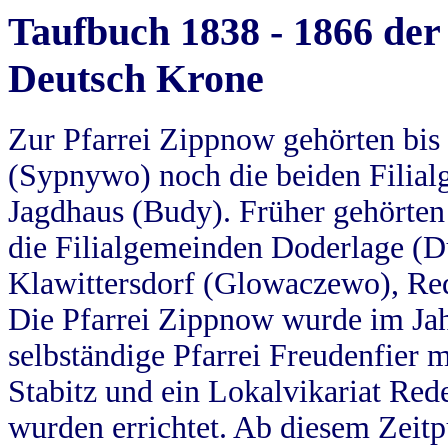
Taufbuch 1838 - 1866 der
Deutsch Krone
Zur Pfarrei Zippnow gehörten bi
(Sypnywo) noch die beiden Filial
Jagdhaus (Budy). Früher gehörten 
die Filialgemeinden Doderlage (D
Klawittersdorf (Glowaczewo), Red
Die Pfarrei Zippnow wurde im Jah
selbständige Pfarrei Freudenfier m
Stabitz und ein Lokalvikariat Red
wurden errichtet. Ab diesem Zeitp