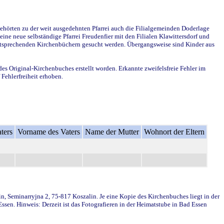
ehörten zu der weit ausgedehnten Pfarrei auch die Filialgemeinden Doderlage
ine neue selbständige Pfarrei Freudenfier mit den Filialen Klawittersdorf und
 entsprechenden Kirchenbüchern gesucht werden. Übergangsweise sind Kinder aus
des Original-Kirchenbuches erstellt worden. Erkannte zweifelsfreie Fehler im
Fehlerfreiheit erhoben.
ters
Vorname des Vaters
Name der Mutter
Wohnort der Eltern
in, Seminarryjna 2, 75-817 Koszalin. Je eine Kopie des Kirchenbuches liegt in der
en. Hinweis: Derzeit ist das Fotografieren in der Heimatstube in Bad Essen