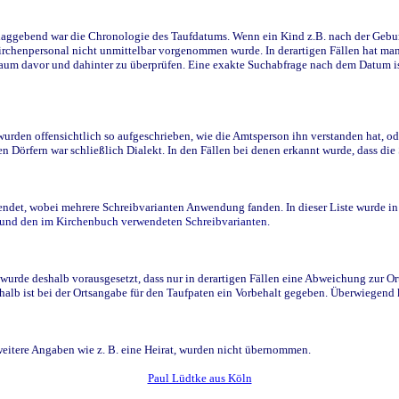
ggebend war die Chronologie des Taufdatums. Wenn ein Kind z.B. nach der Geburt 
rchenpersonal nicht unmittelbar vorgenommen wurde. In derartigen Fällen hat man d
raum davor und dahinter zu überprüfen. Eine exakte Suchabfrage nach dem Datum i
den offensichtlich so aufgeschrieben, wie die Amtsperson ihn verstanden hat, ode
n Dörfern war schließlich Dialekt. In den Fällen bei denen erkannt wurde, dass di
t, wobei mehrere Schreibvarianten Anwendung fanden. In dieser Liste wurde in de
n und den im Kirchenbuch verwendeten Schreibvarianten.
wurde deshalb vorausgesetzt, dass nur in derartigen Fällen eine Abweichung zur O
eshalb ist bei der Ortsangabe für den Taufpaten ein Vorbehalt gegeben. Überwiegen
weitere Angaben wie z. B. eine Heirat, wurden nicht übernommen.
Paul Lüdtke aus Köln