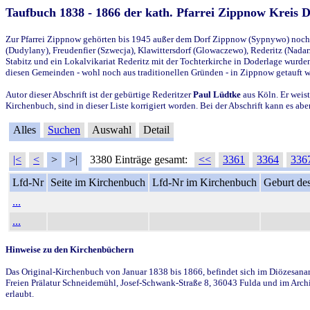
Taufbuch 1838 - 1866 der kath. Pfarrei Zippnow Kreis 
Zur Pfarrei Zippnow gehörten bis 1945 außer dem Dorf Zippnow (Sypnywo) noch d
(Dudylany), Freudenfier (Szwecja), Klawittersdorf (Glowaczewo), Rederitz (Nadarz
Stabitz und ein Lokalvikariat Rederitz mit der Tochterkirche in Doderlage wurd
diesen Gemeinden - wohl noch aus traditionellen Gründen - in Zippnow getauft 
Autor dieser Abschrift ist der gebürtige Rederitzer
Paul Lüdtke
aus Köln. Er weist
Kirchenbuch, sind in dieser Liste korrigiert worden. Bei der Abschrift kann es 
Alles
Suchen
Auswahl
Detail
|<
<
>
>|
3380 Einträge gesamt:
<<
3361
3364
336
Lfd-Nr
Seite im Kirchenbuch
Lfd-Nr im Kirchenbuch
Geburt des
...
...
Hinweise zu den Kirchenbüchern
Das Original-Kirchenbuch von Januar 1838 bis 1866, befindet sich im Diözesanarch
Freien Prälatur Schneidemühl, Josef-Schwank-Straße 8, 36043 Fulda und im Archi
erlaubt.