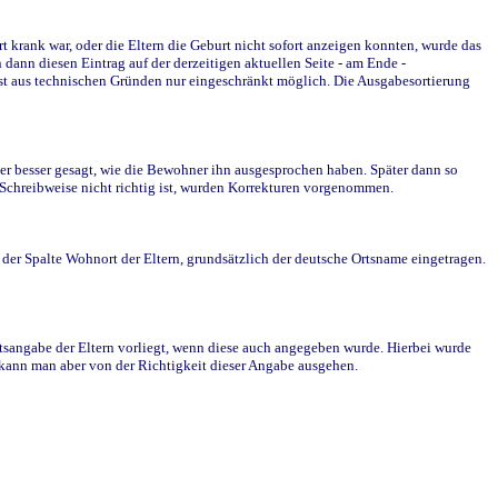
krank war, oder die Eltern die Geburt nicht sofort anzeigen konnten, wurde das
ann diesen Eintrag auf der derzeitigen aktuellen Seite - am Ende -
st aus technischen Gründen nur eingeschränkt möglich. Die Ausgabesortierung
r besser gesagt, wie die Bewohner ihn ausgesprochen haben. Später dann so
e Schreibweise nicht richtig ist, wurden Korrekturen vorgenommen.
r Spalte Wohnort der Eltern, grundsätzlich der deutsche Ortsname eingetragen.
rtsangabe der Eltern vorliegt, wenn diese auch angegeben wurde. Hierbei wurde
d kann man aber von der Richtigkeit dieser Angabe ausgehen.