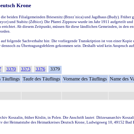
Deutsch Krone
ie beiden Filialgemeinden Briesenitz (Brzez`nica) und Jagdhaus (Budy). Früher g
yce) und Stabitz (Zdbice). Die Pfarrei Zippnow wurde im Jahr 1911 aufgeteilt und e
en errichtet. Ab diesem Zeitpunkt, müssen für diese ländlichen Gemeinden, in den
worden.
 auf folgende Sachverhalte hin: Die vorliegende Transkription ist von einer Kopie 
aber dennoch zu Übertragungsfehlern gekommen sein. Deshalb wird kein Anspruch auf 
7
3370
3373
3376
3379
 Täuflings
Taufe des Täuflings
Vorname des Täuflings
Name des Va
iv Koszalin, früher Köslin, in Polen. Die Anschrift lautet: Diözesanarchiv Koszal
v der Heimatstube des Heimatkreises Deutsch Krone, Ludwigsweg 10, 49152 Bad Ess