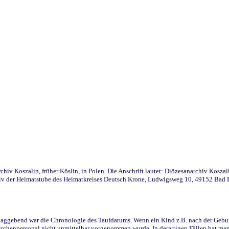
iv Koszalin, früher Köslin, in Polen. Die Anschrift lautet: Diözesanarchiv Koszal
v der Heimatstube des Heimatkreises Deutsch Krone, Ludwigsweg 10, 49152 Bad Ess
ggebend war die Chronologie des Taufdatums. Wenn ein Kind z.B. nach der Geburt 
rchenpersonal nicht unmittelbar vorgenommen wurde. In derartigen Fällen hat man d