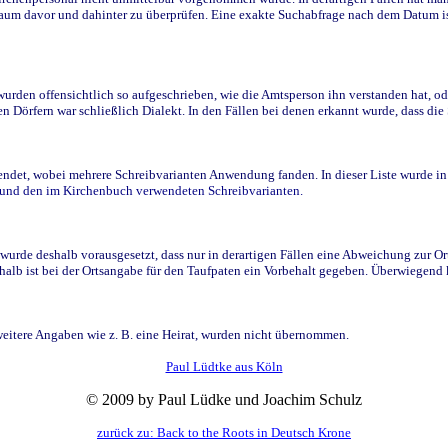
raum davor und dahinter zu überprüfen. Eine exakte Suchabfrage nach dem Datum i
den offensichtlich so aufgeschrieben, wie die Amtsperson ihn verstanden hat, ode
n Dörfern war schließlich Dialekt. In den Fällen bei denen erkannt wurde, dass di
t, wobei mehrere Schreibvarianten Anwendung fanden. In dieser Liste wurde in de
n und den im Kirchenbuch verwendeten Schreibvarianten.
wurde deshalb vorausgesetzt, dass nur in derartigen Fällen eine Abweichung zur O
eshalb ist bei der Ortsangabe für den Taufpaten ein Vorbehalt gegeben. Überwiegen
weitere Angaben wie z. B. eine Heirat, wurden nicht übernommen.
Paul Lüdtke aus Köln
© 2009 by Paul Lüdke und Joachim Schulz
zurück zu: Back to the Roots in Deutsch Krone