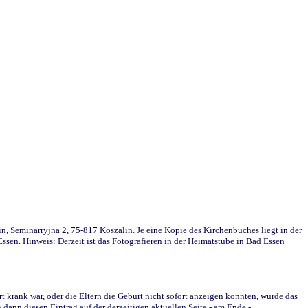
in, Seminarryjna 2, 75-817 Koszalin. Je eine Kopie des Kirchenbuches liegt in der
en. Hinweis: Derzeit ist das Fotografieren in der Heimatstube in Bad Essen
krank war, oder die Eltern die Geburt nicht sofort anzeigen konnten, wurde das
ann diesen Eintrag auf der derzeitigen aktuellen Seite - am Ende -