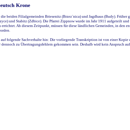
Deutsch Krone
ie beiden Filialgemeinden Briesenitz (Brzez`nica) und Jagdhaus (Budy). Früher g
yce) und Stabitz (Zdbice). Die Pfarrei Zippnow wurde im Jahr 1911 aufgeteilt und e
en errichtet. Ab diesem Zeitpunkt, müssen für diese ländlichen Gemeinden, in den
worden.
 auf folgende Sachverhalte hin: Die vorliegende Transkription ist von einer Kopie 
aber dennoch zu Übertragungsfehlern gekommen sein. Deshalb wird kein Anspruch auf 