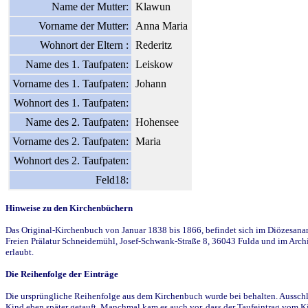
Name der Mutter:
Klawun
Vorname der Mutter:
Anna Maria
Wohnort der Eltern :
Rederitz
Name des 1. Taufpaten:
Leiskow
Vorname des 1. Taufpaten:
Johann
Wohnort des 1. Taufpaten:
Name des 2. Taufpaten:
Hohensee
Vorname des 2. Taufpaten:
Maria
Wohnort des 2. Taufpaten:
Feld18:
Hinweise zu den Kirchenbüchern
Das Original-Kirchenbuch von Januar 1838 bis 1866, befindet sich im Diözesanarch
Freien Prälatur Schneidemühl, Josef-Schwank-Straße 8, 36043 Fulda und im Archi
erlaubt.
Die Reihenfolge der Einträge
Die ursprüngliche Reihenfolge aus dem Kirchenbuch wurde bei behalten. Ausschla
Kind eben später getauft. Manchmal kam es auch vor, dass der Taufeintrag vom Ki