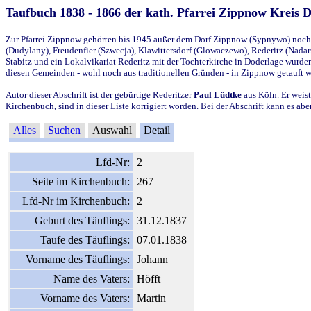
Taufbuch 1838 - 1866 der kath. Pfarrei Zippnow Kreis 
Zur Pfarrei Zippnow gehörten bis 1945 außer dem Dorf Zippnow (Sypnywo) noch d
(Dudylany), Freudenfier (Szwecja), Klawittersdorf (Glowaczewo), Rederitz (Nadarz
Stabitz und ein Lokalvikariat Rederitz mit der Tochterkirche in Doderlage wurd
diesen Gemeinden - wohl noch aus traditionellen Gründen - in Zippnow getauft 
Autor dieser Abschrift ist der gebürtige Rederitzer
Paul Lüdtke
aus Köln. Er weist
Kirchenbuch, sind in dieser Liste korrigiert worden. Bei der Abschrift kann es 
Alles
Suchen
Auswahl
Detail
Lfd-Nr:
2
Seite im Kirchenbuch:
267
Lfd-Nr im Kirchenbuch:
2
Geburt des Täuflings:
31.12.1837
Taufe des Täuflings:
07.01.1838
Vorname des Täuflings:
Johann
Name des Vaters:
Höfft
Vorname des Vaters:
Martin