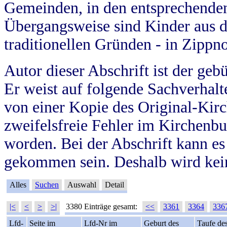
Gemeinden, in den entsprechende
Übergangsweise sind Kinder aus 
traditionellen Gründen - in Zippn
Autor dieser Abschrift ist der geb
Er weist auf folgende Sachverhalte
von einer Kopie des Original-Kirc
zweifelsfreie Fehler im Kirchenbuc
worden. Bei der Abschrift kann e
gekommen sein. Deshalb wird kein
Alles
Suchen
Auswahl
Detail
|<
<
>
>|
3380 Einträge gesamt:
<<
3361
3364
336
Lfd-
Seite im
Lfd-Nr im
Geburt des
Taufe de