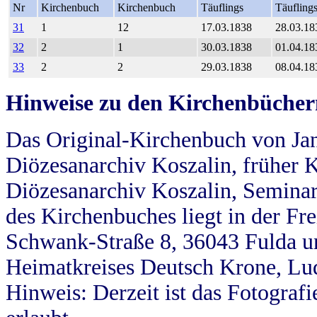
Nr
Kirchenbuch
Kirchenbuch
Täuflings
Täufling
31
1
12
17.03.1838
28.03.18
32
2
1
30.03.1838
01.04.18
33
2
2
29.03.1838
08.04.18
Hinweise zu den Kirchenbücher
Das Original-Kirchenbuch von Jan
Diözesanarchiv Koszalin, früher Kö
Diözesanarchiv Koszalin, Seminar
des Kirchenbuches liegt in der Fr
Schwank-Straße 8, 36043 Fulda u
Heimatkreises Deutsch Krone, Lu
Hinweis: Derzeit ist das Fotograf