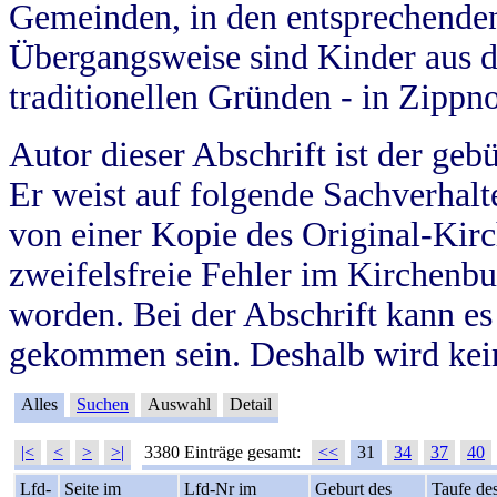
Gemeinden, in den entsprechende
Übergangsweise sind Kinder aus 
traditionellen Gründen - in Zippn
Autor dieser Abschrift ist der geb
Er weist auf folgende Sachverhalte
von einer Kopie des Original-Kirc
zweifelsfreie Fehler im Kirchenbuc
worden. Bei der Abschrift kann e
gekommen sein. Deshalb wird kein
Alles
Suchen
Auswahl
Detail
|<
<
>
>|
3380 Einträge gesamt:
<<
31
34
37
40
Lfd-
Seite im
Lfd-Nr im
Geburt des
Taufe de