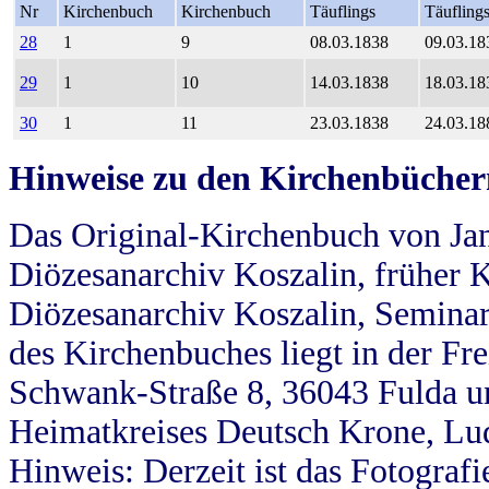
Nr
Kirchenbuch
Kirchenbuch
Täuflings
Täufling
28
1
9
08.03.1838
09.03.18
29
1
10
14.03.1838
18.03.18
30
1
11
23.03.1838
24.03.18
Hinweise zu den Kirchenbücher
Das Original-Kirchenbuch von Jan
Diözesanarchiv Koszalin, früher Kö
Diözesanarchiv Koszalin, Seminar
des Kirchenbuches liegt in der Fr
Schwank-Straße 8, 36043 Fulda u
Heimatkreises Deutsch Krone, Lu
Hinweis: Derzeit ist das Fotograf