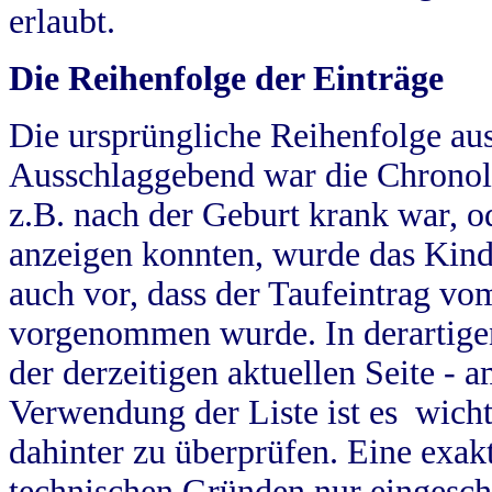
erlaubt.
Die Reihenfolge der Einträge
Die ursprüngliche Reihenfolge au
Ausschlaggebend war die Chronol
z.B. nach der Geburt krank war, od
anzeigen konnten, wurde das Kind
auch vor, dass der Taufeintrag vo
vorgenommen wurde. In derartigen
der derzeitigen aktuellen Seite -
Verwendung der Liste ist es wich
dahinter zu überprüfen. Eine exa
technischen Gründen nur eingesch