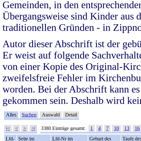
Gemeinden, in den entsprechende
Übergangsweise sind Kinder aus 
traditionellen Gründen - in Zippn
Autor dieser Abschrift ist der geb
Er weist auf folgende Sachverhalte
von einer Kopie des Original-Kirc
zweifelsfreie Fehler im Kirchenbuc
worden. Bei der Abschrift kann e
gekommen sein. Deshalb wird kein
Alles
Suchen
Auswahl
Detail
|<
<
>
>|
3380 Einträge gesamt:
1
4
7
10
13
16
Lfd-
Seite im
Lfd-Nr im
Geburt des
Taufe de