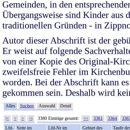
Gemeinden, in den entsprechende
Übergangsweise sind Kinder aus 
traditionellen Gründen - in Zippn
Autor dieser Abschrift ist der geb
Er weist auf folgende Sachverhalte
von einer Kopie des Original-Kirc
zweifelsfreie Fehler im Kirchenbuc
worden. Bei der Abschrift kann e
gekommen sein. Deshalb wird kein
Alles
Suchen
Auswahl
Detail
|<
<
>
>|
3380 Einträge gesamt:
<<
3361
3364
336
Lfd-
Seite im
Lfd-Nr im
Geburt des
Taufe de