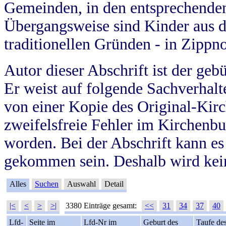
Gemeinden, in den entsprechende
Übergangsweise sind Kinder aus 
traditionellen Gründen - in Zippn
Autor dieser Abschrift ist der geb
Er weist auf folgende Sachverhalte
von einer Kopie des Original-Kirc
zweifelsfreie Fehler im Kirchenbuc
worden. Bei der Abschrift kann e
gekommen sein. Deshalb wird kein
Alles
Suchen
Auswahl
Detail
|<
<
>
>|
3380 Einträge gesamt:
<<
31
34
37
40
Lfd-
Seite im
Lfd-Nr im
Geburt des
Taufe de